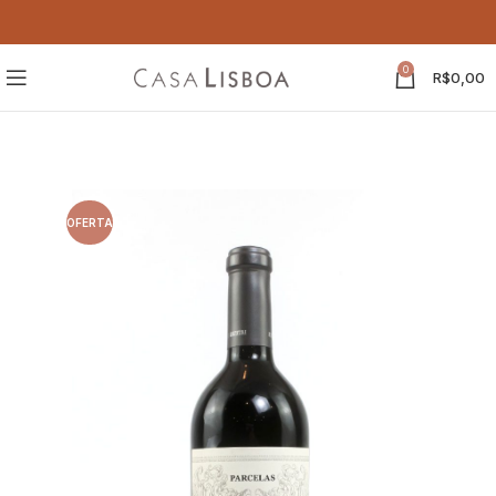
0
R$
0,00
OFERTA