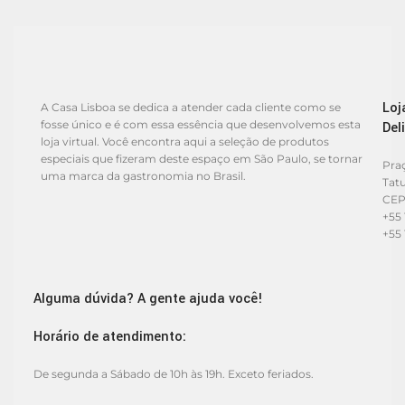
Loj
A Casa Lisboa se dedica a atender cada cliente como se
fosse único e é com essa essência que desenvolvemos esta
Del
loja virtual. Você encontra aqui a seleção de produtos
especiais que fizeram deste espaço em São Paulo, se tornar
Praç
uma marca da gastronomia no Brasil.
Tat
CEP
+55 
+55 
Alguma dúvida? A gente ajuda você!
Horário de atendimento:
De segunda a Sábado de 10h às 19h. Exceto feriados.