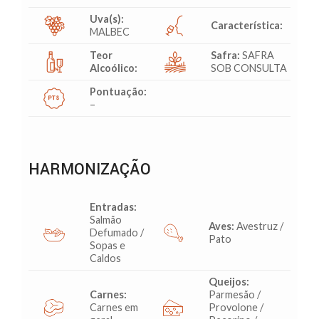
Uva(s):
Característica:
MALBEC
Teor
Safra:
SAFRA
Alcoólico:
SOB CONSULTA
Pontuação:
–
HARMONIZAÇÃO
Entradas:
Salmão
Aves:
Avestruz /
Defumado /
Pato
Sopas e
Caldos
Queijos:
Carnes:
Parmesão /
Carnes em
Provolone /