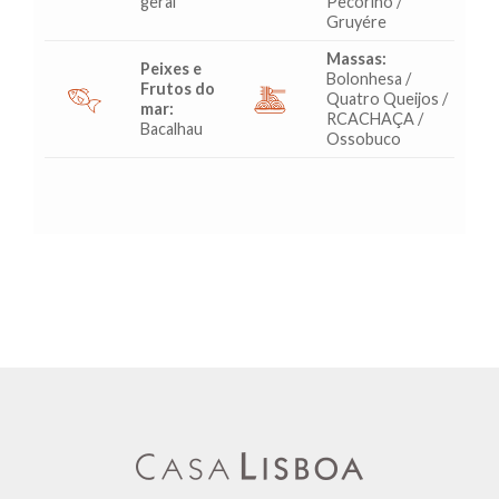
geral
Pecorino /
Gruyére
Massas:
Peixes e
Bolonhesa /
Frutos do
Quatro Queijos /
mar:
RCACHAÇA /
Bacalhau
Ossobuco