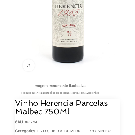
Clique para ampliar
Imagem meramente ilustrativa.
Produto sujeito a alterações de estoque e safra sem aviso prévio
Vinho Herencia Parcelas
Malbec 750Ml
SKU
008754
Categories
TINTO
,
TINTOS DE MÉDIO CORPO
,
VINHOS