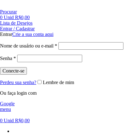
FRETE GRÁTIS PARA CIDADE DE SÃO PAULO NAS COMPRAS ACIMA DE R$ 500,00 - TEL 55 11
Procurar
0
Unid
R$
0,00
Lista de Desejos
Entrar / Cadastrar
Entrar
Crie a sua conta aqui
Nome de usuário ou e-mail
*
Senha
*
Conecte-se
Perdeu sua senha?
Lembre de mim
Ou faça login com
Google
menu
0
Unid
R$
0,00