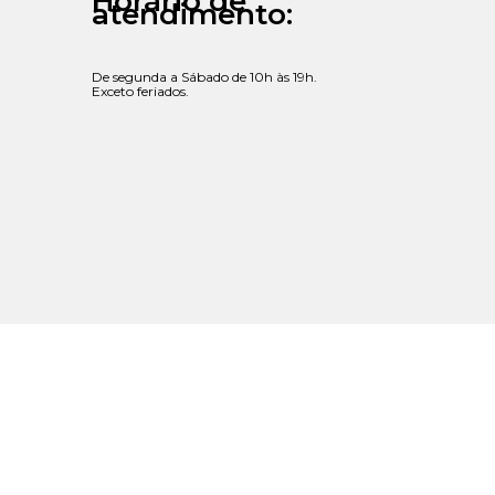
Horário de
atendimento:
De segunda a Sábado de 10h às 19h.
Exceto feriados.