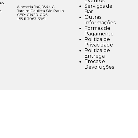
Eventos
ro,
Serviços de
Alameda Jaú, 1844 C
Jardim Paulista São Paulo
Bar
o
CEP: 01420-006
Outras
+55 11 3063-3961
Informações
Formas de
Pagamento
Politica de
Privacidade
Politica de
Entrega
Trocas e
Devoluções