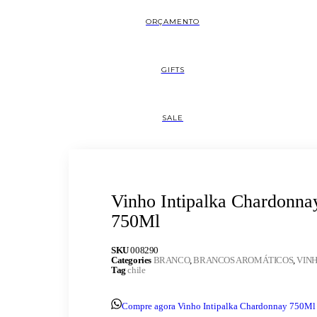
ORÇAMENTO
GIFTS
SALE
Vinho Intipalka Chardonna
750Ml
SKU
008290
Categories
BRANCO
,
BRANCOS AROMÁTICOS
,
VIN
Tag
chile
Compre agora Vinho Intipalka Chardonnay 750Ml