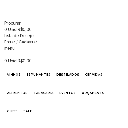
FRETE GRÁTIS PARA CIDADE DE SÃO PAULO NAS COMPRAS ACIMA DE R$ 500,00
- TEL 55 11 2296-0657 PREÇOS DIFERENCIADOS P/ CASAMENTOS E EVENTOS
SOB CONSULTA
Procurar
0
Unid
R$
0,00
Lista de Desejos
Entrar / Cadastrar
menu
0
Unid
R$
0,00
VINHOS
ESPUMANTES
DESTILADOS
CERVEJAS
ALIMENTOS
TABACARIA
EVENTOS
ORÇAMENTO
GIFTS
SALE