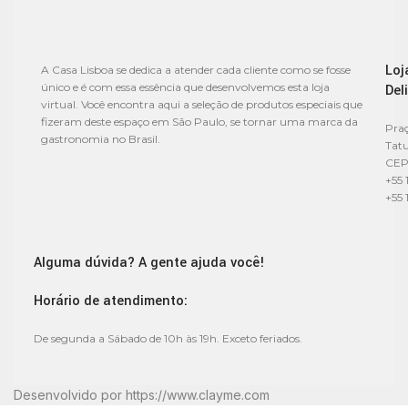
Loj
A Casa Lisboa se dedica a atender cada cliente como se fosse
único e é com essa essência que desenvolvemos esta loja
Del
virtual. Você encontra aqui a seleção de produtos especiais que
fizeram deste espaço em São Paulo, se tornar uma marca da
Praç
gastronomia no Brasil.
Tat
CEP
+55 
+55 
Alguma dúvida? A gente ajuda você!
Horário de atendimento:
De segunda a Sábado de 10h às 19h. Exceto feriados.
Desenvolvido por
https://www.clayme.com