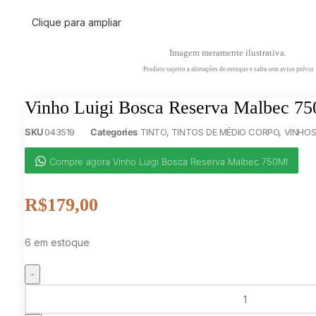
Clique para ampliar
Imagem meramente ilustrativa.
Produto sujeito a alterações de estoque e safra sem aviso prévio
Vinho Luigi Bosca Reserva Malbec 7
SKU
043519
Categories
TINTO
,
TINTOS DE MÉDIO CORPO
,
VINHO
Compre agora Vinho Luigi Bosca Reserva Malbec 750Ml
R$
179,00
6 em estoque