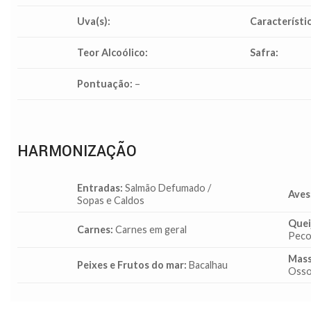
Uva(s):
Característic
Teor Alcoólico:
Safra:
Pontuação:
–
HARMONIZAÇÃO
Entradas:
Salmão Defumado /
Aves
Sopas e Caldos
Quei
Carnes:
Carnes em geral
Peco
Mass
Peixes e Frutos do mar:
Bacalhau
Oss