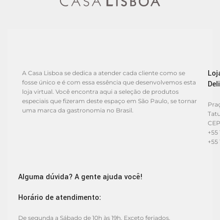
Loj
A Casa Lisboa se dedica a atender cada cliente como se
fosse único e é com essa essência que desenvolvemos esta
Del
loja virtual. Você encontra aqui a seleção de produtos
especiais que fizeram deste espaço em São Paulo, se tornar
Praç
uma marca da gastronomia no Brasil.
Tat
CEP
+55 
+55 
Alguma dúvida? A gente ajuda você!
Horário de atendimento:
De segunda a Sábado de 10h às 19h. Exceto feriados.