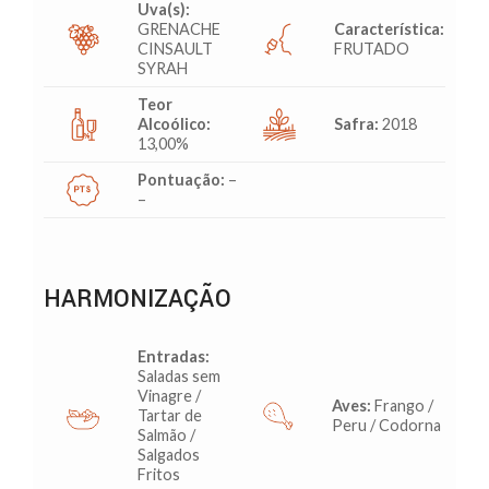
Uva(s):
GRENACHE
Característica:
CINSAULT
FRUTADO
SYRAH
Teor
Alcoólico:
Safra:
2018
13,00%
Pontuação:
–
–
HARMONIZAÇÃO
Entradas:
Saladas sem
Vinagre /
Aves:
Frango /
Tartar de
Peru / Codorna
Salmão /
Salgados
Fritos