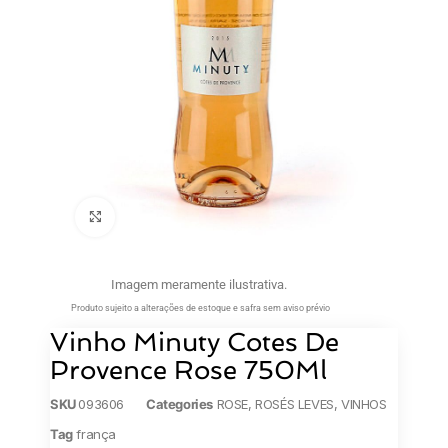
Clique para ampliar
Imagem meramente ilustrativa.
Produto sujeito a alterações de estoque e safra sem aviso prévio
Vinho Minuty Cotes De
Provence Rose 750Ml
SKU
093606
Categories
ROSE
,
ROSÉS LEVES
,
VINHOS
Tag
frança