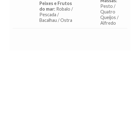
Massas:
Peixes e Frutos
Pesto /
do mar:
Robalo /
Quatro
Pescada /
Queijos /
Bacalhau / Ostra
Alfredo