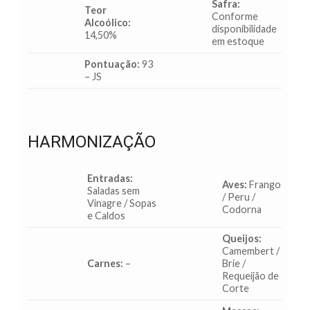
Safra:
Teor
Conforme
Alcoólico:
disponibilidade
14,50%
em estoque
Pontuação:
93
– JS
HARMONIZAÇÃO
Entradas:
Aves:
Frango
Saladas sem
/ Peru /
Vinagre / Sopas
Codorna
e Caldos
Queijos:
Camembert /
Carnes:
–
Brie /
Requeijão de
Corte