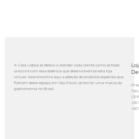
Lo
A Casa Lisboa se dedica a atender cada cliente como se fosse
único e é com essa essência que desenvolvemos esta loja
De
virtual. Você encontra aqui a seleção de produtos especiais que
fizeram deste espaço em São Paulo, se tornar uma marca da
Praç
gastronomia no Brasil.
Tat
CEP
+55 
+55 