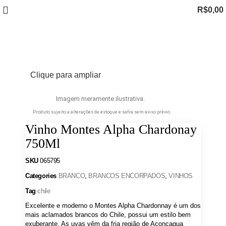
R$
0,00
Clique para ampliar
Imagem meramente ilustrativa.
Produto sujeito a alterações de estoque e safra sem aviso prévio
Vinho Montes Alpha Chardonay
750Ml
SKU
065795
Categories
BRANCO
,
BRANCOS ENCORPADOS
,
VINHOS
Tag
chile
Excelente e moderno o Montes Alpha Chardonnay é um dos
mais aclamados brancos do Chile, possui um estilo bem
exuberante. As uvas vêm da fria região de Aconcagua