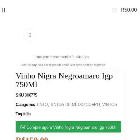
0
R$
0,00
Clique para ampliar
Imagem meramente ilustrativa.
Produto sujeito a alterações de estoque e safra sem aviso prévio
Vinho Nigra Negroamaro Igp
750Ml
SKU
008775
Categories
TINTO
,
TINTOS DE MÉDIO CORPO
,
VINHOS
Tag
itália
Compre agora Vinho Nigra Negroamaro Igp 750Ml