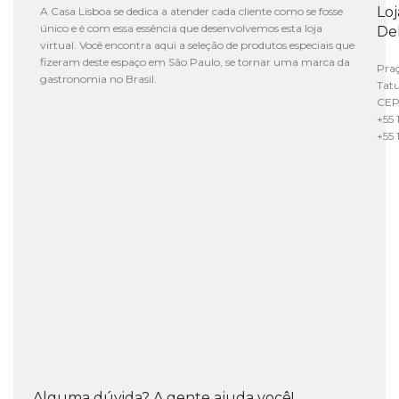
Lo
A Casa Lisboa se dedica a atender cada cliente como se fosse
único e é com essa essência que desenvolvemos esta loja
De
virtual. Você encontra aqui a seleção de produtos especiais que
fizeram deste espaço em São Paulo, se tornar uma marca da
Praç
gastronomia no Brasil.
Tat
CEP
+55 
+55 
Alguma dúvida? A gente ajuda você!