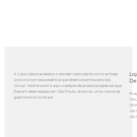
Lo
A Casa Lisboa se dedica a atender cada cliente como se fosse
único e é com essa essência que desenvolvemos esta loja
De
virtual. Você encontra aqui a seleção de produtos especiais que
fizeram deste espaço em São Paulo, se tornar uma marca da
Praç
gastronomia no Brasil.
Tat
CEP
+55 
+55 