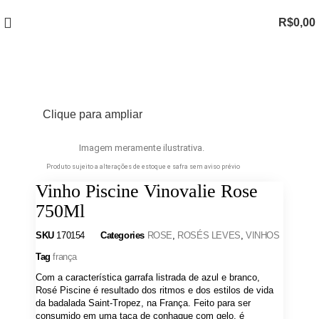
R$
0,00
Clique para ampliar
Imagem meramente ilustrativa.
Produto sujeito a alterações de estoque e safra sem aviso prévio
Vinho Piscine Vinovalie Rose
750Ml
SKU
170154
Categories
ROSE
,
ROSÉS LEVES
,
VINHOS
Tag
frança
Com a característica garrafa listrada de azul e branco,
Rosé Piscine é resultado dos ritmos e dos estilos de vida
da badalada Saint-Tropez, na França. Feito para ser
consumido em uma taça de conhaque com gelo, é