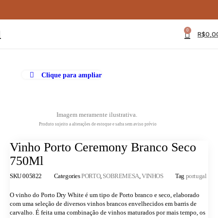
0
R$
0,0
Clique para ampliar
Imagem meramente ilustrativa.
Produto sujeito a alterações de estoque e safra sem aviso prévio
Vinho Porto Ceremony Branco Seco
750Ml
SKU
005822
Categories
PORTO
,
SOBREMESA
,
VINHOS
Tag
portugal
O vinho do Porto Dry White é um tipo de Porto branco e seco, elaborado
com uma seleção de diversos vinhos brancos envelhecidos em barris de
carvalho. É feita uma combinação de vinhos maturados por mais tempo, os