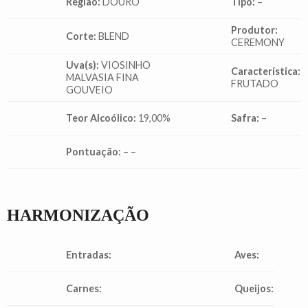
Região:
DOURO
Tipo:
–
Produtor:
Corte:
BLEND
CEREMONY
Uva(s):
VIOSINHO
Característica:
MALVASIA FINA
FRUTADO
GOUVEIO
Teor Alcoólico:
19,00%
Safra:
–
Pontuação:
– –
HARMONIZAÇÃO
Entradas:
Aves:
Carnes:
Queijos: