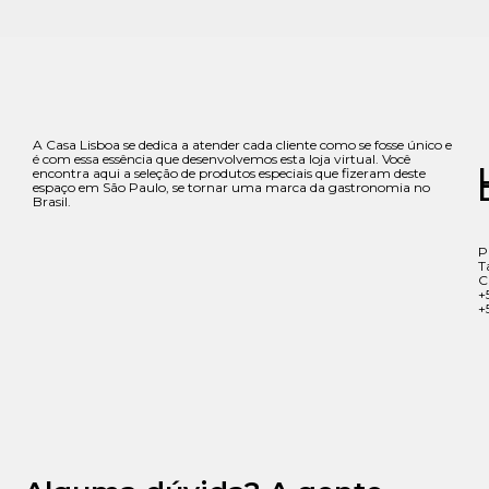
A Casa Lisboa se dedica a atender cada cliente como se fosse único e
é com essa essência que desenvolvemos esta loja virtual. Você
encontra aqui a seleção de produtos especiais que fizeram deste
espaço em São Paulo, se tornar uma marca da gastronomia no
Brasil.
P
T
C
+
+