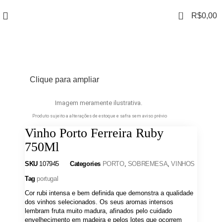
0
R$
0,00
Clique para ampliar
Imagem meramente ilustrativa.
Produto sujeito a alterações de estoque e safra sem aviso prévio
Vinho Porto Ferreira Ruby
750Ml
SKU
107945
Categories
PORTO
,
SOBREMESA
,
VINHOS
Tag
portugal
Cor rubi intensa e bem definida que demonstra a qualidade
dos vinhos selecionados. Os seus aromas intensos
lembram fruta muito madura, afinados pelo cuidado
envelhecimento em madeira e pelos lotes que ocorrem