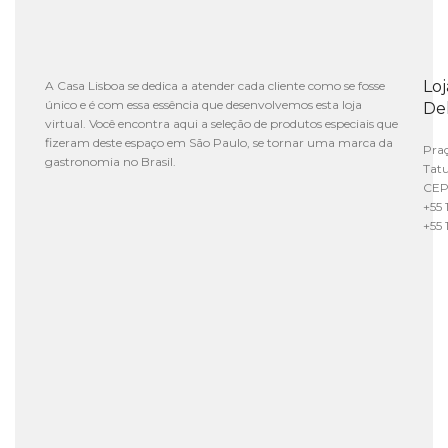
Lo
A Casa Lisboa se dedica a atender cada cliente como se fosse
único e é com essa essência que desenvolvemos esta loja
De
virtual. Você encontra aqui a seleção de produtos especiais que
fizeram deste espaço em São Paulo, se tornar uma marca da
Praç
gastronomia no Brasil.
Tat
CEP
+55 
+55 