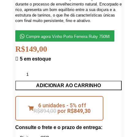
durante o processo de envelhecimento natural. Encorpado e
rico, apresenta um bom equilíbrio entre a sua doçura e a
estrutura de taninos, o que lhe dá características únicas
com final muito persistente, fino e atrativo.
Compre agora Vinho Porto Ferreira Ruby 750Ml
R$
149,00
5 em estoque
ADICIONAR AO CARRINHO
6 unidades - 5% off
R$
894,00
por
R$
849,30
Consulte o frete e o prazo de entrega: