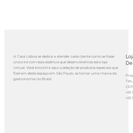
Lo
A Casa Lisboa se dedica a atender cada cliente como se fosse
único e é com essa essência que desenvolvemos esta loja
De
virtual. Você encontra aqui a seleção de produtos especiais que
fizeram deste espaço em São Paulo, se tornar uma marca da
Praç
gastronomia no Brasil.
Tat
CEP
+55 
+55 