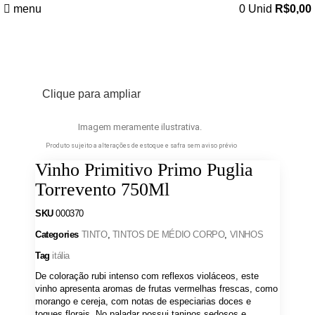
menu
0
Unid
R$
0,00
Clique para ampliar
Imagem meramente ilustrativa.
Produto sujeito a alterações de estoque e safra sem aviso prévio
Vinho Primitivo Primo Puglia
Torrevento 750Ml
SKU
000370
Categories
TINTO
,
TINTOS DE MÉDIO CORPO
,
VINHOS
Tag
itália
De coloração rubi intenso com reflexos violáceos, este
vinho apresenta aromas de frutas vermelhas frescas, como
morango e cereja, com notas de especiarias doces e
toques florais. No paladar possui taninos sedosos e