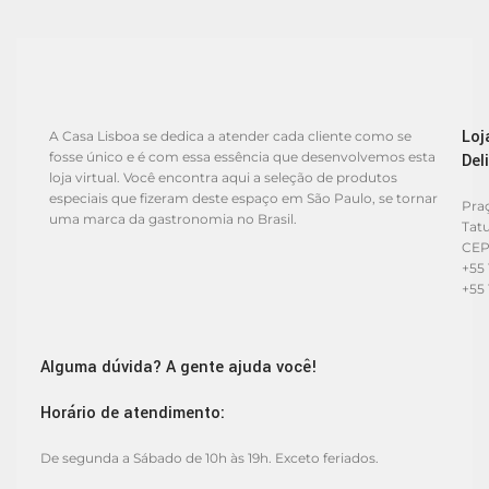
Loj
A Casa Lisboa se dedica a atender cada cliente como se
fosse único e é com essa essência que desenvolvemos esta
Del
loja virtual. Você encontra aqui a seleção de produtos
especiais que fizeram deste espaço em São Paulo, se tornar
Praç
uma marca da gastronomia no Brasil.
Tat
CEP
+55 
+55 
Alguma dúvida? A gente ajuda você!
Horário de atendimento:
De segunda a Sábado de 10h às 19h. Exceto feriados.