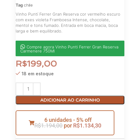
Tag
chile
Vinho Puntí Ferrer Gran Reserva cor vermelho escuro
com exes violeta Framboesa Intense, chocolate,
mentol e tons fumado. Entrada em boca macia, boca
larga e bem equilibrado.
Compre agora Vinho Punti Ferrer Gran Reserva
Carmenere 750Ml
R$
199,00
18 em estoque
ADICIONAR AO CARRINHO
6 unidades - 5% off
R$
1.194,00
por
R$
1.134,30