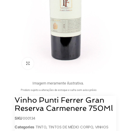
Clique para ampliar
Imagem meramente ilustrativa.
Produto sujeito a alterações de estoque e safra sem aviso prévio
Vinho Punti Ferrer Gran
Reserva Carmenere 750Ml
SKU
000134
Categories
TINTO
,
TINTOS DE MÉDIO CORPO
,
VINHOS