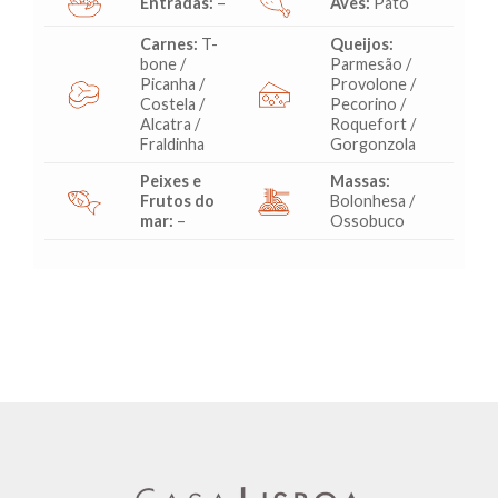
Entradas:
–
Aves:
Pato
Carnes:
T-
Queijos:
bone /
Parmesão /
Picanha /
Provolone /
Costela /
Pecorino /
Alcatra /
Roquefort /
Fraldinha
Gorgonzola
Peixes e
Massas:
Frutos do
Bolonhesa /
mar:
–
Ossobuco