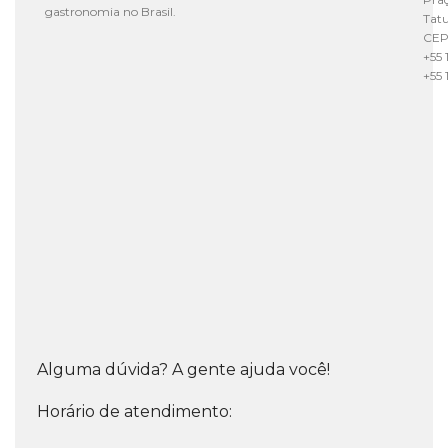
gastronomia no Brasil.
Tat
CEP
+55 
+55 
Alguma dúvida? A gente ajuda você!
Horário de atendimento: