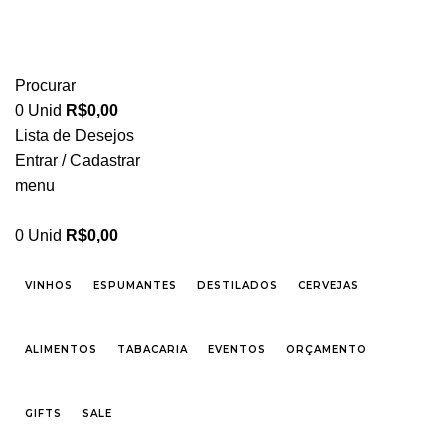
FRETE GRÁTIS PARA CIDADE DE SÃO PAULO NAS COMPRAS ACIMA DE R$ 500,00 -
TEL 55 11 2296-0657 PREÇOS DIFERENCIADOS P/ CASAMENTOS E EVENTOS SOB
CONSULTA
Procurar
0
Unid
R$
0,00
Lista de Desejos
Entrar / Cadastrar
menu
0
Unid
R$
0,00
VINHOS
ESPUMANTES
DESTILADOS
CERVEJAS
ALIMENTOS
TABACARIA
EVENTOS
ORÇAMENTO
GIFTS
SALE