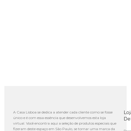
Lo
A Casa Lisboa se dedica a atender cada cliente como se fosse
único e é com essa essência que desenvolvemos esta loja
De
virtual. Você encontra aqui a seleção de produtos especiais que
fizeram deste espaço em São Paulo, se tornar uma marca da
Praç