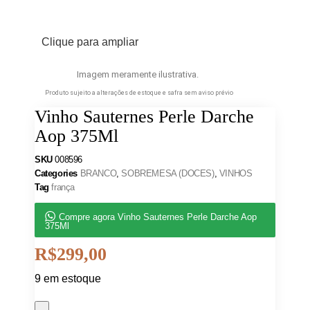
Clique para ampliar
Imagem meramente ilustrativa.
Produto sujeito a alterações de estoque e safra sem aviso prévio
Vinho Sauternes Perle Darche
Aop 375Ml
SKU
008596
Categories
BRANCO
,
SOBREMESA (DOCES)
,
VINHOS
Tag
frança
Compre agora Vinho Sauternes Perle Darche Aop
375Ml
R$
299,00
9 em estoque