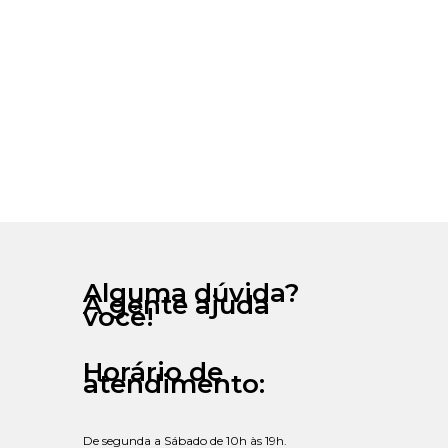
Alguma dúvida?
A gente ajuda
você!
Horário de
atendimento:
De segunda a Sábado de 10h às 19h.