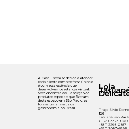
A Casa Lisboa se dedica a atender
cada cliente como se fosse único e
Loja
é com essa essência que
Tatuap
desenvolvemos esta loja virtual.
Delicat
Você encontra aqui a seleção de
produtos especiais que fizeram
deste espaço em São Paulo, se
tornar uma marca da
gastronomia no Brasil.
Praça Silvio Rome
126
Tatuapé São Paul
CEP: 03323-000
+55 11 2296-0657
+55 11 2097-4888