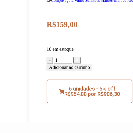
Compre agora Vinho Solandes Malbec/Malbec 75
R$
159,00
10 em estoque
Adicionar ao carrinho
6 unidades - 5% off
R$
954,00
por
R$
906,30