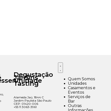
Degustação
é
Jardins
Quem Somos
essen
Unidade
Tasting
Unidades
Casamentos e
Eventos
ro,
Serviços de
Alameda Jaú, 1844 C
Jardim Paulista São Paulo
Bar
o
CEP: 01420-006
Outras
+55 11 3063-3961
Informações