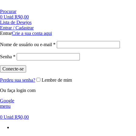
FRETE GRÁTIS PARA CIDADE DE SÃO PAULO NAS COMPRAS ACIMA DE R$ 500,00 - TEL 55 11
Procurar
0
Unid
R$
0,00
Lista de Desejos
Entrar / Cadastrar
Entrar
Crie a sua conta aqui
Nome de usuário ou e-mail
*
Senha
*
Conecte-se
Perdeu sua senha?
Lembre de mim
Ou faça login com
Google
menu
0
Unid
R$
0,00