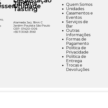
Degustação
é
Jardins
Quem Somos
essen
Unidade
Tasting
Unidades
Casamentos e
Eventos
ro,
Serviços de
Alameda Jaú, 1844 C
Jardim Paulista São Paulo
Bar
o
CEP: 01420-006
Outras
+55 11 3063-3961
Informações
Formas de
Pagamento
Politica de
Privacidade
Politica de
Entrega
Trocas e
Devoluções