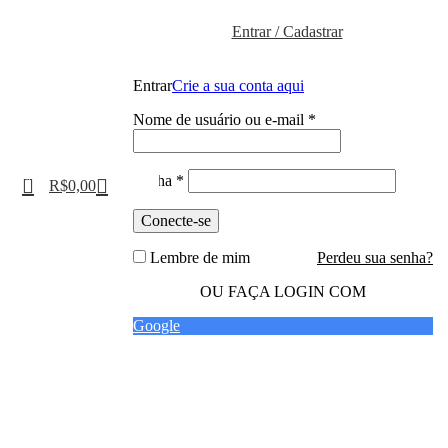
Entrar / Cadastrar
Entrar
Crie a sua conta aqui
Nome de usuário ou e-mail
*
Senha
*
0
R$
0,00
Conecte-se
Lembre de mim
Perdeu sua senha?
OU FAÇA LOGIN COM
Google