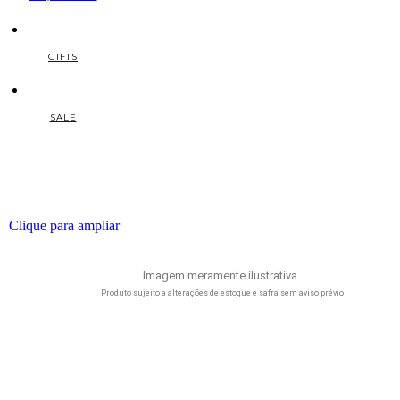
GIFTS
SALE
Clique para ampliar
Imagem meramente ilustrativa.
Produto sujeito a alterações de estoque e safra sem aviso prévio