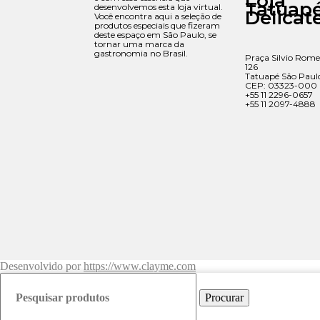
Loja
Tatuap
desenvolvemos esta loja virtual.
Delicat
Você encontra aqui a seleção de
produtos especiais que fizeram
deste espaço em São Paulo, se
tornar uma marca da
gastronomia no Brasil.
Praça Silvio Rome
126
Tatuapé São Paul
CEP: 03323-000
+55 11 2296-0657
+55 11 2097-4888
Desenvolvido por
https://www.clayme.com
Procurar