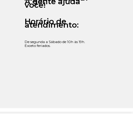
A gente ajuda
você!
Horário de
atendimento:
De segunda a Sábado de 10h às 19h.
Exceto feriados.