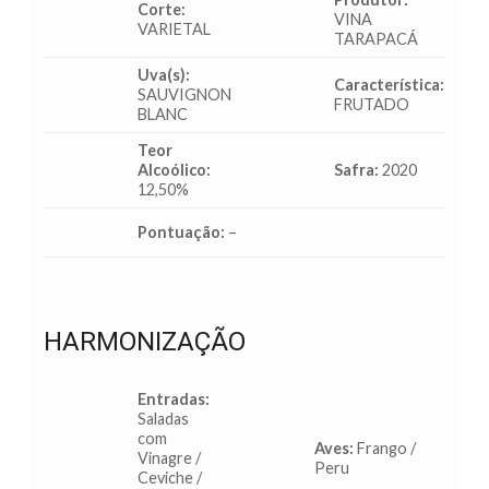
Corte:
VINA
VARIETAL
TARAPACÁ
Uva(s):
Característica:
SAUVIGNON
FRUTADO
BLANC
Teor
Alcoólico:
Safra:
2020
12,50%
Pontuação:
–
HARMONIZAÇÃO
Entradas:
Saladas
com
Aves:
Frango /
Vinagre /
Peru
Ceviche /