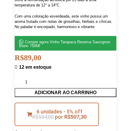
temperatura de 12° a 14°C.
Com uma coloração esverdeada, este vinho possui um
aroma frutado com notas de groselhas, herbais e cítricas.
No paladar é encorpado, harmonioso e vibrante.
Compre agora Vinho Tarapaca Reserva Sauvignon
Blanc 750Ml
R$
89,00
12 em estoque
ADICIONAR AO CARRINHO
6 unidades - 5% off
R$
534,00
por
R$
507,30