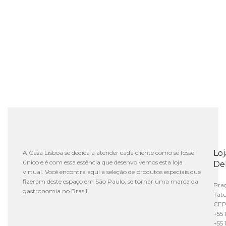
Lo
A Casa Lisboa se dedica a atender cada cliente como se fosse
único e é com essa essência que desenvolvemos esta loja
De
virtual. Você encontra aqui a seleção de produtos especiais que
fizeram deste espaço em São Paulo, se tornar uma marca da
Praç
gastronomia no Brasil.
Tat
CEP
+55 
+55 