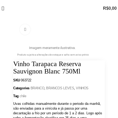
R$
0,00
Clique para ampliar
Imagem meramente ilustrativa.
Produto sujeito a alterações de estoque e safra sem aviso prévio
Vinho Tarapaca Reserva
Sauvignon Blanc 750Ml
SKU
063722
Categories
BRANCO
,
BRANCOS LEVES
,
VINHOS
Tag
chile
Uvas colhidas manualmente durante o periodo da manhã,
são enviadas para a vinícola e já passa por uma
decantação a frio por um período de 1 a 2 dias. Logo após
sofre a fermentação alcoólica por 25 dias a uma