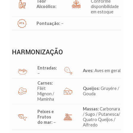
Teor
Conforme
Alcoólico:
disponibilidade
em estoque
Pontuação:
–
HARMONIZAÇÃO
Entradas:
Aves:
Aves em geral
–
Carnes:
Filét
Queijos:
Gruyére /
Mignon /
Gouda
Maminha
Massas:
Carbonara
Peixes e
/ Sugo / Putanesca/
Frutos
Quatro Queijos /
do mar:
–
Alfredo