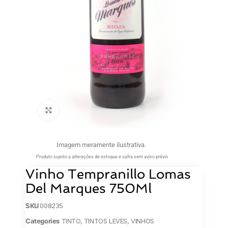
Clique para ampliar
Imagem meramente ilustrativa.
Produto sujeito a alterações de estoque e safra sem aviso prévio
Vinho Tempranillo Lomas
Del Marques 750Ml
SKU
008235
Categories
TINTO
,
TINTOS LEVES
,
VINHOS