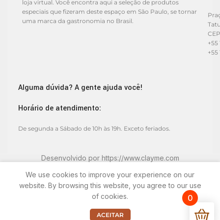
loja virtual. Você encontra aqui a seleção de produtos
especiais que fizeram deste espaço em São Paulo, se tornar
Praç
uma marca da gastronomia no Brasil.
Tat
CEP
+55 
+55 
Alguma dúvida? A gente ajuda você!
Horário de atendimento:
De segunda a Sábado de 10h às 19h. Exceto feriados.
Desenvolvido por
https://www.clayme.com
We use cookies to improve your experience on our
website. By browsing this website, you agree to our use
of cookies.
0
ACEITAR