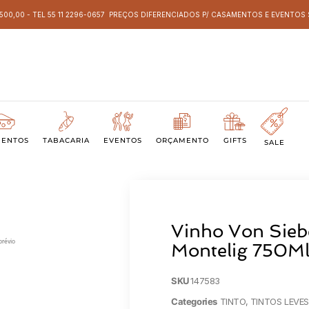
 500,00 - TEL 55 11 2296-0657 PREÇOS DIFERENCIADOS P/ CASAMENTOS E EVENTO
MENTOS
TABACARIA
EVENTOS
ORÇAMENTO
GIFTS
SALE
Vinho Von Sieb
prévio
Montelig 750M
SKU
147583
Categories
TINTO
,
TINTOS LEVE