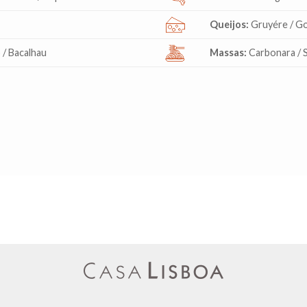
Queijos:
Gruyére / G
 / Bacalhau
Massas:
Carbonara / S