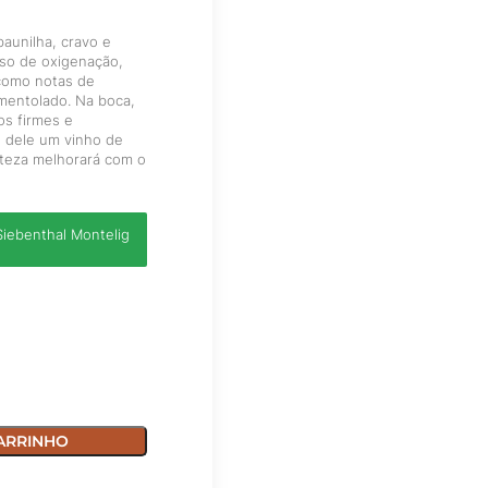
aunilha, cravo e
sso de oxigenação,
como notas de
 mentolado. Na boca,
os firmes e
 dele um vinho de
rteza melhorará com o
iebenthal Montelig
ARRINHO