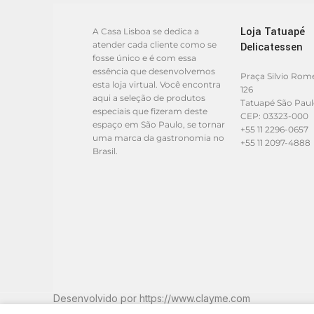
Loja Tatuapé
A Casa Lisboa se dedica a
atender cada cliente como se
Delicatessen
fosse único e é com essa
essência que desenvolvemos
Praça Silvio Rom
esta loja virtual. Você encontra
126
aqui a seleção de produtos
Tatuapé São Pau
especiais que fizeram deste
CEP: 03323-000
espaço em São Paulo, se tornar
+55 11 2296-0657
uma marca da gastronomia no
+55 11 2097-4888
Brasil.
Desenvolvido por
https://www.clayme.com