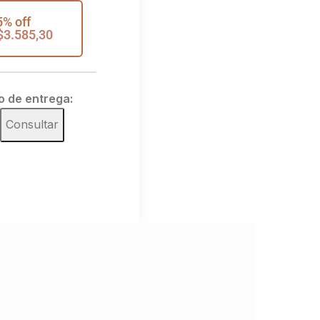
5% off
$
3.585,30
o de entrega:
Consultar