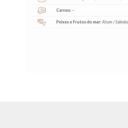
Carnes:
–
Peixes e Frutos do mar:
Atum / Salmão