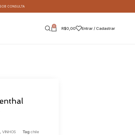
S SOB CONSULTA
0
R$
0,00
Entrar / Cadastrar
enthal
l
S
,
VINHOS
Tag
chile