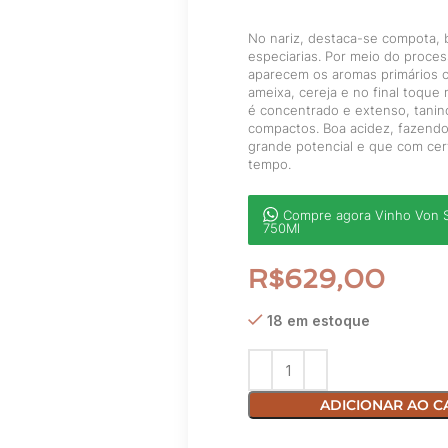
No nariz, destaca-se compota, b
especiarias. Por meio do proce
aparecem os aromas primários 
ameixa, cereja e no final toque
é concentrado e extenso, tanin
compactos. Boa acidez, fazendo
grande potencial e que com ce
tempo.
Compre agora Vinho Von S
750Ml
R$
629,00
18 em estoque
ADICIONAR AO C