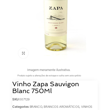
Clique para ampliar
Imagem meramente ilustrativa.
Produto sujeito a alterações de estoque e safra sem aviso prévio
Vinho Zapa Sauvigon
Blanc 750Ml
SKU
007129
Categories
BRANCO
,
BRANCOS AROMÁTICOS
,
VINHOS