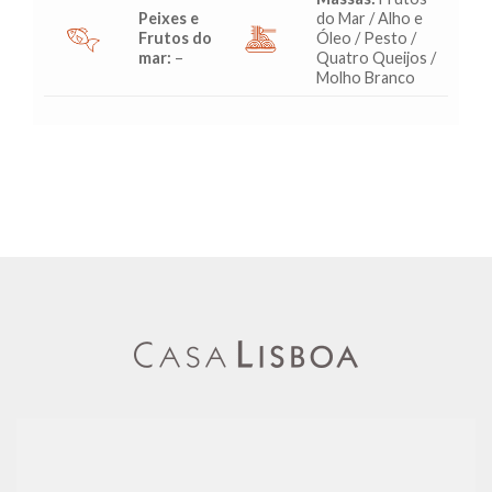
Peixes e
do Mar / Alho e
Frutos do
Óleo / Pesto /
mar:
–
Quatro Queijos /
Molho Branco