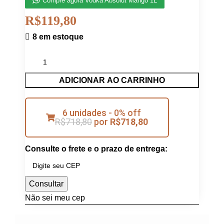
Compre agora Vodka Absolut Mango 1L
R$
119,80
8 em estoque
ADICIONAR AO CARRINHO
6 unidades - 0% off
R$
718,80
por
R$
718,80
Consulte o frete e o prazo de entrega:
Consultar
Não sei meu cep