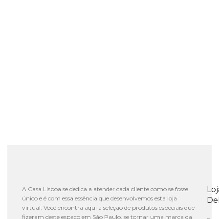
Lo
A Casa Lisboa se dedica a atender cada cliente como se fosse
único e é com essa essência que desenvolvemos esta loja
De
virtual. Você encontra aqui a seleção de produtos especiais que
fizeram deste espaço em São Paulo, se tornar uma marca da