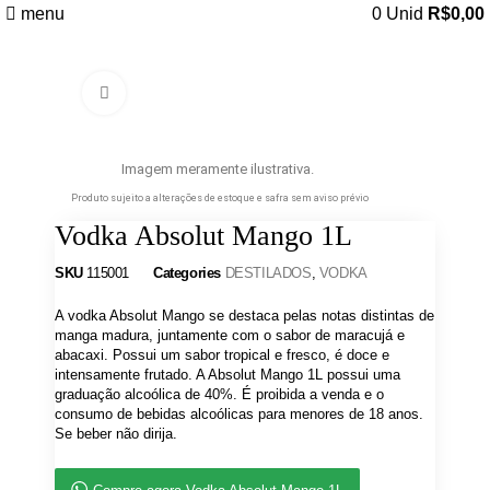
menu
0
Unid
R$
0,00
Clique para ampliar
Imagem meramente ilustrativa.
Produto sujeito a alterações de estoque e safra sem aviso prévio
Vodka Absolut Mango 1L
SKU
115001
Categories
DESTILADOS
,
VODKA
A vodka Absolut Mango se destaca pelas notas distintas de
manga madura, juntamente com o sabor de maracujá e
abacaxi. Possui um sabor tropical e fresco, é doce e
intensamente frutado. A Absolut Mango 1L possui uma
graduação alcoólica de 40%. É proibida a venda e o
consumo de bebidas alcoólicas para menores de 18 anos.
Se beber não dirija.