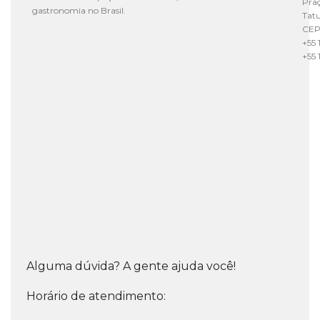
Praç
gastronomia no Brasil.
Tat
CEP
+55 
+55 
Alguma dúvida? A gente ajuda você!
Horário de atendimento: