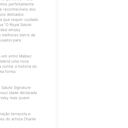
ramos perfeitamente
e reconhecíveis dos
sos delicados
fa que requer cuidado
ua “O Royal Salute
ended whisky
 melhores barris de
usados para
ão em vinho Malbec
 blend uma nova
contar a história do
uma forma
l Salute Signature
ossui idade declarada
hisky mais jovem
ração terracota e
s do artista Charlie