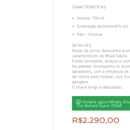
CARACTERÍSTICAS:
Volume: 700 ml.
Graduação alcoólica:40% vol.
País – Escócia.
DETALHES:
Notas de prova: Apresenta aroma
característicos do Royal Salute
frutas vermelhas, alcaçuz e com
No paladar: Acompanha os arom
agradáveis, com a influência da 
de vinhos bem notável, com fru
gengibre.
O final é longo e adocicado.
Compre agora Whisky Chiv
The Richard Quinn 700Ml
R$
2.290,00