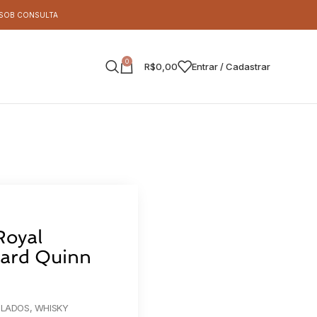
S SOB CONSULTA
0
R$
0,00
Entrar / Cadastrar
Royal
hard Quinn
ILADOS
,
WHISKY