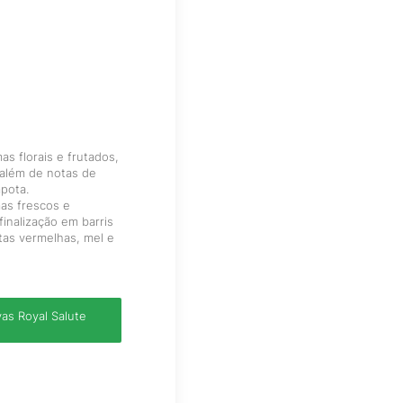
s florais e frutados,
, além de notas de
pota.
as frescos e
finalização em barris
tas vermelhas, mel e
as Royal Salute