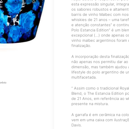
esta expressão singular, integ
os sabores robustos e altament
barris de vinho Malbec com nos
whiskies de 21 anos – uma tare
e atenção constantes” e contin
Polo Estancia Edition” é um bl
excepcional (…) onde apenas os
vinho malbec argentinos foram 
finalização.
A incorporação desta finalizaç
não apenas nos permitiu dar ao
dimensão, mas também ajudou a 
lifestyle do polo argentino de 
multifacetada.
prévio
“ Assim como o tradicional Roya
Blend, o The Estancia Edition p
de 21 Anos, em referência ao w
presente na mistura.
A garrafa é em cerâmica na colo
vem em uma caixa com ilustraçõe
Davis.