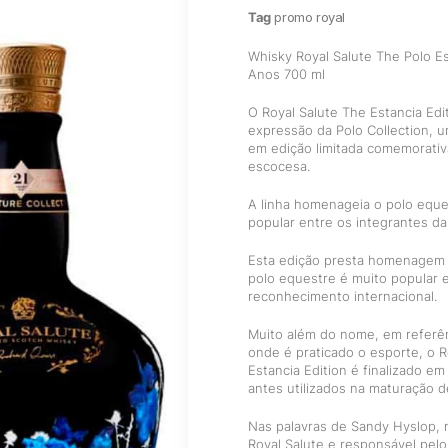
Tag
promo royal
Whisky Royal Salute The Polo Es
Anos 700 ml
O Royal Salute The Estancia Edi
expressão da Polo Collection, u
em edição limitada comemorativ
escocesa.
A linha homenageia o polo eque
popular entre os integrantes da 
Esta edição presta homenagem 
polo equestre é muito popular 
reconhecimento internacional.
Muito além do nome, em referê
onde é praticado o esporte, o R
Estancia Edition é finalizado em
antes utilizados na maturação d
Nas palavras de Sandy Hyslop, 
Royal Salute e responsável pelo