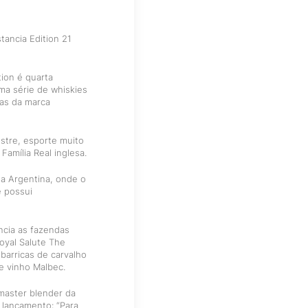
tancia Edition 21
tion é quarta
ma série de whiskies
as da marca
stre, esporte muito
Família Real inglesa.
a Argentina, onde o
e possui
ncia as fazendas
oyal Salute The
 barricas de carvalho
e vinho Malbec.
master blender da
 lançamento: “Para