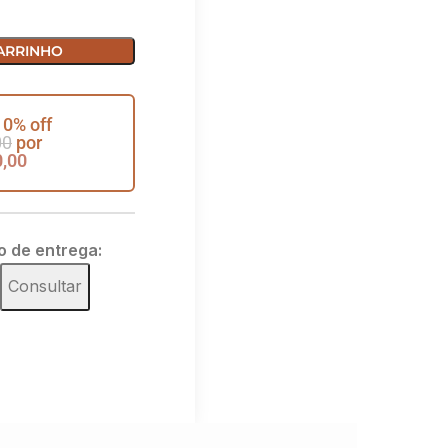
ARRINHO
 0% off
00
por
0,00
o de entrega:
Consultar