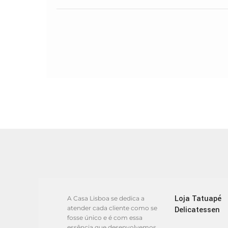
Loja Tatuapé
A Casa Lisboa se dedica a
atender cada cliente como se
Delicatessen
fosse único e é com essa
essência que desenvolvemos