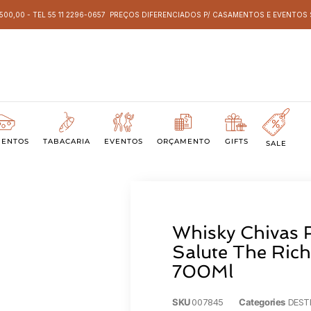
 500,00 - TEL 55 11 2296-0657 PREÇOS DIFERENCIADOS P/ CASAMENTOS E EVENTO
MENTOS
TABACARIA
EVENTOS
ORÇAMENTO
GIFTS
SALE
Whisky Chivas 
Salute The Ric
700Ml
SKU
007845
Categories
DEST