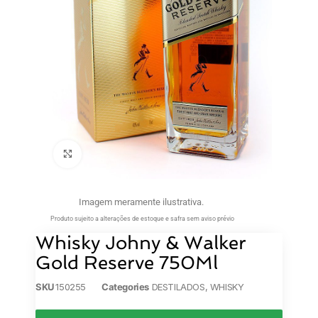
Clique para ampliar
Imagem meramente ilustrativa.
Produto sujeito a alterações de estoque e safra sem aviso prévio
Whisky Johny & Walker
Gold Reserve 750Ml
SKU
150255
Categories
DESTILADOS
,
WHISKY