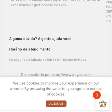
especiais que fizeram deste espaço em São Paulo, se tornar
Praç
uma marca da gastronomia no Brasil.
Tat
CEP
+55 
+55 
Alguma dúvida? A gente ajuda você!
Horário de atendimento:
De segunda a Sábado de 10h às 19h. Exceto feriados.
Desenvolvido por
https://www.clayme.com
We use cookies to improve your experience on our
website. By browsing this website, you agree to our use
of cookies.
0
ACEITAR