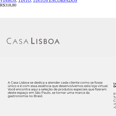
VINHOS
,
TINTO
,
TINTOS ENCORPADOS
R$
318,80
A Casa Lisboa se dedica a atender cada cliente como se fosse
L
único e é com essa essência que desenvolvemos esta loja virtual.
D
Você encontra aqui a seleção de produtos especiais que fizeram
deste espaço em São Paulo, se tornar uma marca da
P
gastronomia no Brasil.
T
C
+
+