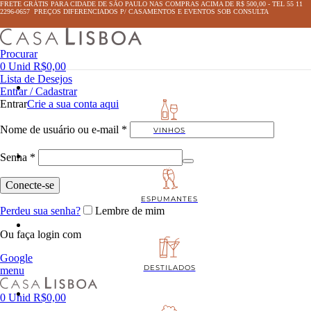
FRETE GRÁTIS PARA CIDADE DE SÃO PAULO NAS COMPRAS ACIMA DE R$ 500,00 - TEL 55 11
2296-0657 PREÇOS DIFERENCIADOS P/ CASAMENTOS E EVENTOS SOB CONSULTA
Procurar
0
Unid
R$
0,00
Lista de Desejos
Entrar / Cadastrar
Entrar
Crie a sua conta aqui
Nome de usuário ou e-mail
*
VINHOS
Senha
*
Conecte-se
ESPUMANTES
Perdeu sua senha?
Lembre de mim
Ou faça login com
Google
DESTILADOS
menu
0
Unid
R$
0,00