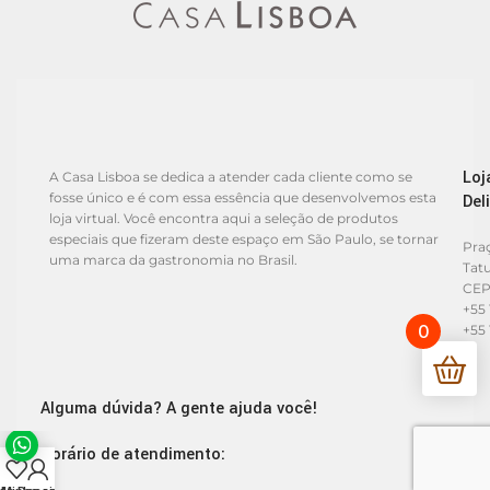
Loj
A Casa Lisboa se dedica a atender cada cliente como se
fosse único e é com essa essência que desenvolvemos esta
Del
loja virtual. Você encontra aqui a seleção de produtos
especiais que fizeram deste espaço em São Paulo, se tornar
Praç
uma marca da gastronomia no Brasil.
Tat
CEP
+55 
0
+55 
Alguma dúvida? A gente ajuda você!
Horário de atendimento: