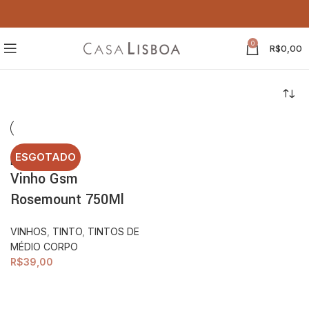
0
R$
0,00
ESGOTADO
Leia mais
Vinho Gsm
Rosemount 750Ml
VINHOS
,
TINTO
,
TINTOS DE
MÉDIO CORPO
R$
39,00