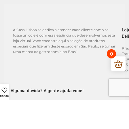
Loj
A Casa Lisboa se dedica a atender cada cliente como se
fosse único e é com essa essência que desenvolvemos esta
Del
loja virtual. Você encontra aqui a seleção de produtos
especiais que fizeram deste espaço em São Paulo, se tornar
Praç
uma marca da gastronomia no Brasil.
0
Tat
CEP
+55 
+55 
Alguma dúvida? A gente ajuda você!
 de Desejos
inha conta
Horário de atendimento:
De segunda a Sábado de 10h às 19h. Exceto feriados.