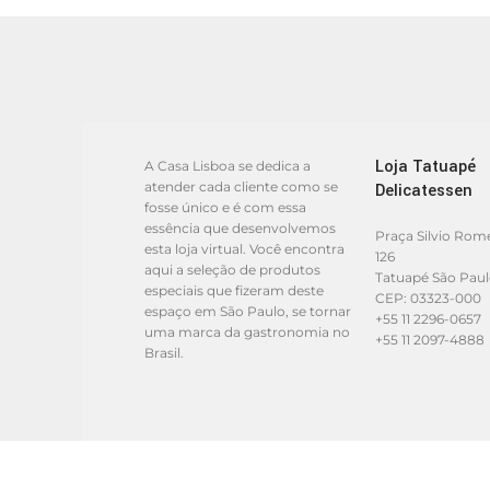
Loja Tatuapé
A Casa Lisboa se dedica a
atender cada cliente como se
Delicatessen
fosse único e é com essa
essência que desenvolvemos
Praça Silvio Rom
esta loja virtual. Você encontra
126
aqui a seleção de produtos
Tatuapé São Pau
especiais que fizeram deste
CEP: 03323-000
espaço em São Paulo, se tornar
+55 11 2296-0657
uma marca da gastronomia no
+55 11 2097-4888
Brasil.