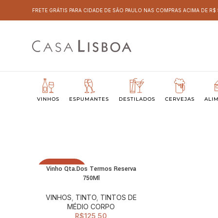
FRETE GRÁTIS PARA CIDADE DE SÃO PAULO NAS COMPRAS ACIMA DE R$
VINHOS
ESPUMANTES
DESTILADOS
CERVEJAS
ALI
Vinho Qta.Dos Termos Reserva
LEIA MAIS
ESGOTADO
750Ml
VINHOS
,
TINTO
,
TINTOS DE
MÉDIO CORPO
R$
125,50