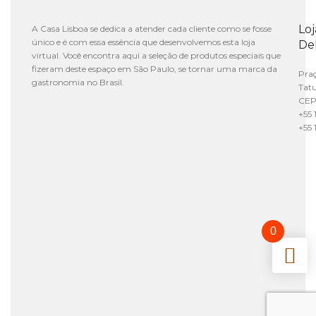
Lo
A Casa Lisboa se dedica a atender cada cliente como se fosse
único e é com essa essência que desenvolvemos esta loja
De
virtual. Você encontra aqui a seleção de produtos especiais que
fizeram deste espaço em São Paulo, se tornar uma marca da
Praç
gastronomia no Brasil.
Tat
CEP
+55 
+55 
0