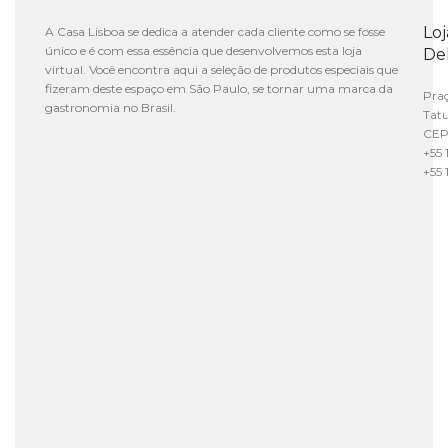
Lo
A Casa Lisboa se dedica a atender cada cliente como se fosse
único e é com essa essência que desenvolvemos esta loja
De
virtual. Você encontra aqui a seleção de produtos especiais que
fizeram deste espaço em São Paulo, se tornar uma marca da
Praç
gastronomia no Brasil.
Tat
CEP
+55 
+55 