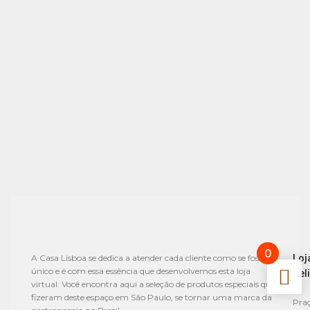
0
Loj
A Casa Lisboa se dedica a atender cada cliente como se fosse
único e é com essa essência que desenvolvemos esta loja
Del
virtual. Você encontra aqui a seleção de produtos especiais que
fizeram deste espaço em São Paulo, se tornar uma marca da
Praç