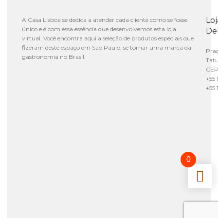
Lo
A Casa Lisboa se dedica a atender cada cliente como se fosse
único e é com essa essência que desenvolvemos esta loja
De
virtual. Você encontra aqui a seleção de produtos especiais que
fizeram deste espaço em São Paulo, se tornar uma marca da
Praç
gastronomia no Brasil.
Tat
CEP
+55 
+55 
0