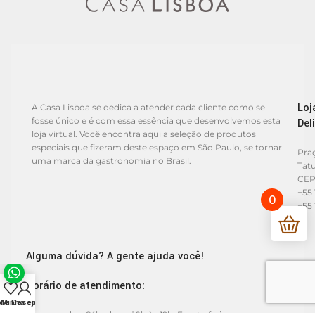
Loj
A Casa Lisboa se dedica a atender cada cliente como se
fosse único e é com essa essência que desenvolvemos esta
Del
loja virtual. Você encontra aqui a seleção de produtos
especiais que fizeram deste espaço em São Paulo, se tornar
Praç
uma marca da gastronomia no Brasil.
Tat
CEP
+55 
0
+55 
Alguma dúvida? A gente ajuda você!
Horário de atendimento:
 de Desejos
Minha conta
De segunda a Sábado de 10h às 19h. Exceto feriados.