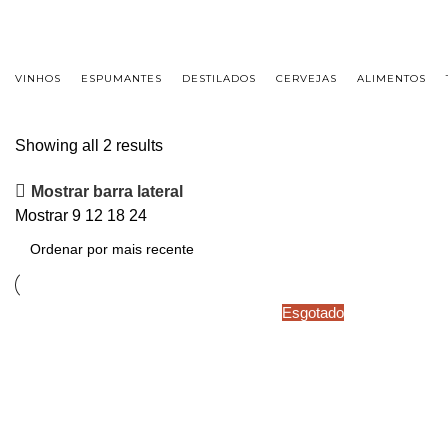
FRETE GRÁTIS PARA CIDADE DE SÃO PAULO NAS COMPRAS ACIMA DE R$ 500,00 - TEL
VINHOS
ESPUMANTES
DESTILADOS
CERVEJAS
ALIMENTOS
Showing all 2 results
Mostrar barra lateral
Mostrar
9
12
18
24
Esgotado