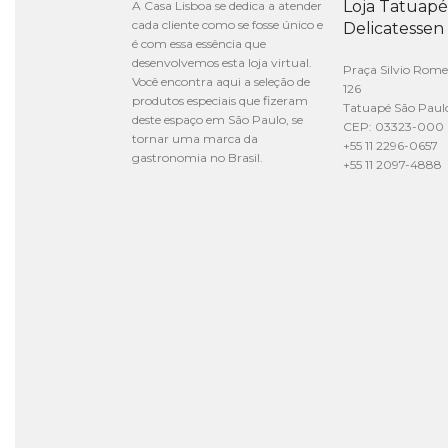
Loja Tatuapé
A Casa Lisboa se dedica a atender
cada cliente como se fosse único e
Delicatessen
é com essa essência que
desenvolvemos esta loja virtual.
Praça Silvio Rome
Você encontra aqui a seleção de
126
produtos especiais que fizeram
Tatuapé São Paul
deste espaço em São Paulo, se
CEP: 03323-000
tornar uma marca da
+55 11 2296-0657
gastronomia no Brasil.
+55 11 2097-4888