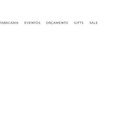
 55 11 2296-0657 PREÇOS DIFERENCIADOS P/ CASAMENTOS E EVENTOS SOB CONSULTA
TABACARIA
EVENTOS
ORÇAMENTO
GIFTS
SALE