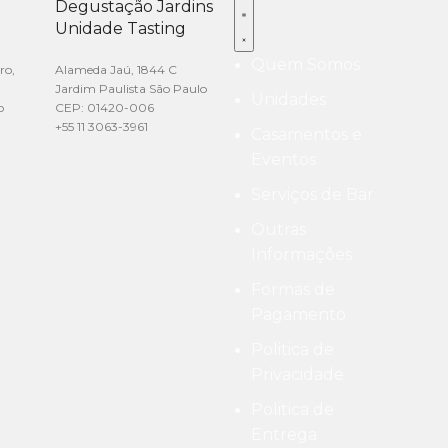
Degustação Jardins
Unidade Tasting
Quem Somos
ro,
Alameda Jaú, 1844 C
Jardim Paulista São Paulo
Unidades
o
CEP: 01420-006
+55 11 3063-3961
Casamentos e
Eventos
Serviços de Bar
Outras
Informações
Formas de
Pagamento
Politica de
Privacidade
Politica de
Entrega