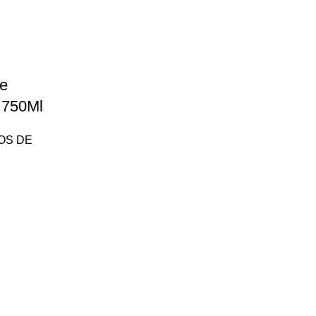
le
 750Ml
OS DE