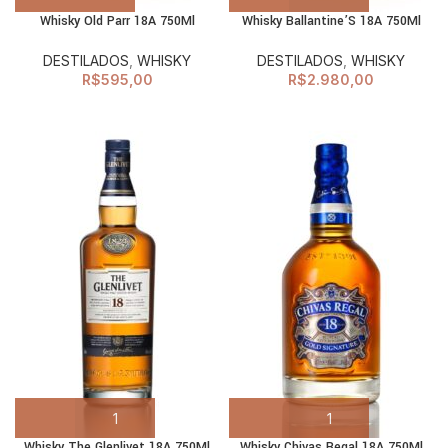
Whisky Old Parr 18A 750Ml
Whisky Ballantine’S 18A 750Ml
DESTILADOS
,
WHISKY
DESTILADOS
,
WHISKY
R$
595,00
R$
2.980,00
Whisky The Glenlivet 18A 750Ml
Whisky Chivas Regal 18A 750Ml