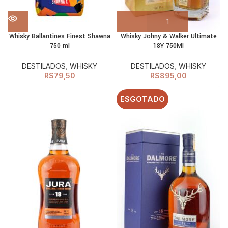
Whisky Ballantines Finest Shawna
Whisky Johny & Walker Ultimate
750 ml
18Y 750Ml
DESTILADOS
,
WHISKY
DESTILADOS
,
WHISKY
R$
79,50
R$
895,00
ESGOTADO