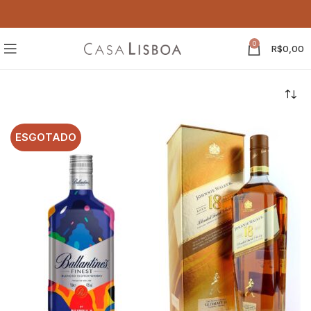
0
R$
0,00
ESGOTADO