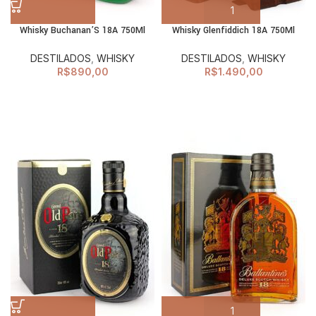
Whisky Buchanan’S 18A 750Ml
Whisky Glenfiddich 18A 750Ml
DESTILADOS
,
WHISKY
DESTILADOS
,
WHISKY
R$
890,00
R$
1.490,00