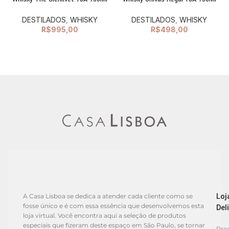
DESTILADOS
,
WHISKY
DESTILADOS
,
WHISKY
R$
995,00
R$
498,00
Loj
A Casa Lisboa se dedica a atender cada cliente como se
fosse único e é com essa essência que desenvolvemos esta
Del
loja virtual. Você encontra aqui a seleção de produtos
especiais que fizeram deste espaço em São Paulo, se tornar
Praç