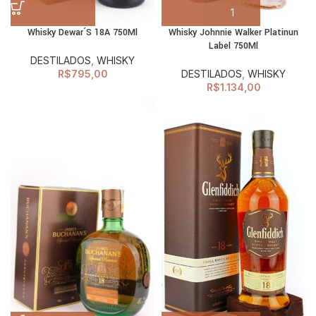
Whisky Dewar´S 18A 750Ml
Whisky Johnnie Walker Platinun
Label 750Ml
DESTILADOS
,
WHISKY
R$
795,00
DESTILADOS
,
WHISKY
R$
1.134,00