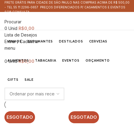
FRETE GRÁTIS PARA CIDADE DE SÃO PAULO NAS COMPRAS ACIMA DE R$ 500,00
- TEL 55 11 2296-0657 PREÇOS DIFERENCIADOS P/ CASAMENTOS E EVENTOS
SOB CONSULTA
Procurar
0
Unid
R$
0,00
Lista de Desejos
Entrar / Cadastrar
VINHOS
ESPUMANTES
DESTILADOS
CERVEJAS
menu
0
ALIMENTOS
Unid
R$
0,00
TABACARIA
EVENTOS
ORÇAMENTO
GIFTS
SALE
ESGOTADO
ESGOTADO
ESGOTADO