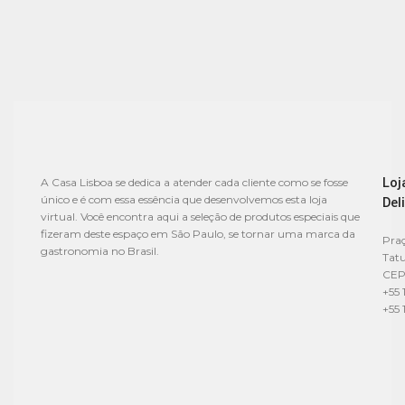
Loj
A Casa Lisboa se dedica a atender cada cliente como se fosse
único e é com essa essência que desenvolvemos esta loja
Del
virtual. Você encontra aqui a seleção de produtos especiais que
fizeram deste espaço em São Paulo, se tornar uma marca da
Praç
gastronomia no Brasil.
Tat
CEP
+55 
+55 