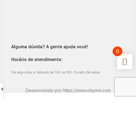
Alguma dúvida? A gente ajuda você!
0
Horário de atendimento:
De segunda a Sábado de 10h às 19h. Exceto feriados.
Lista de Desejos
Minha conta
Desenvolvido por
https://www.clayme.com