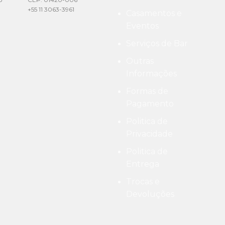
+55 11 3063-3961
Casamentos e
Eventos
Serviços de Bar
Outras
Informações
Formas de
Pagamento
Politica de
Privacidade
Politica de
Entrega
Trocas e
Devoluções