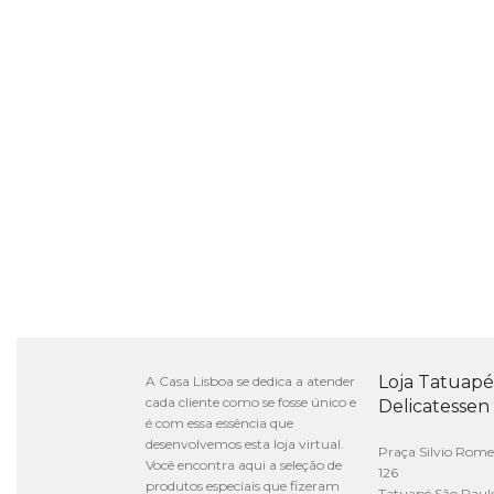
Loja Tatuapé
A Casa Lisboa se dedica a atender
cada cliente como se fosse único e
Delicatessen
é com essa essência que
desenvolvemos esta loja virtual.
Praça Silvio Rome
Você encontra aqui a seleção de
126
produtos especiais que fizeram
Tatuapé São Paul