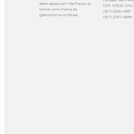
deste espaço em São Paulo, se
CEP: 03323-000
tornar uma marca da
+55 11 2296-0657
gastronomia no Brasil.
+55 11 2097-4888