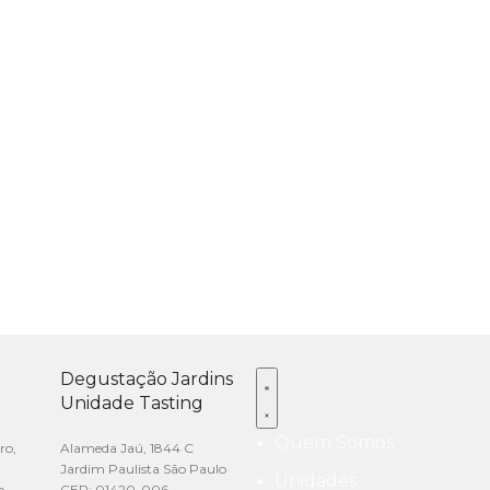
Degustação Jardins
Unidade Tasting
Quem Somos
ro,
Alameda Jaú, 1844 C
Jardim Paulista São Paulo
Unidades
o
CEP: 01420-006