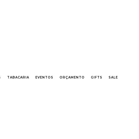
EL 55 11 2296-0657 PREÇOS DIFERENCIADOS P/ CASAMENTOS E EVENTOS SOB CONSULTA
S
TABACARIA
EVENTOS
ORÇAMENTO
GIFTS
SALE