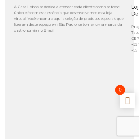
Lo
A Casa Lisboa se dedica a atender cada cliente como se fosse
único e é com essa essência que desenvolvemos esta loja
De
virtual. Você encontra aqui a seleção de produtos especiais que
fizeram deste espaço em São Paulo, se tornar uma marca da
Praç
gastronomia no Brasil.
Tat
CEP
+55 
+55 
0