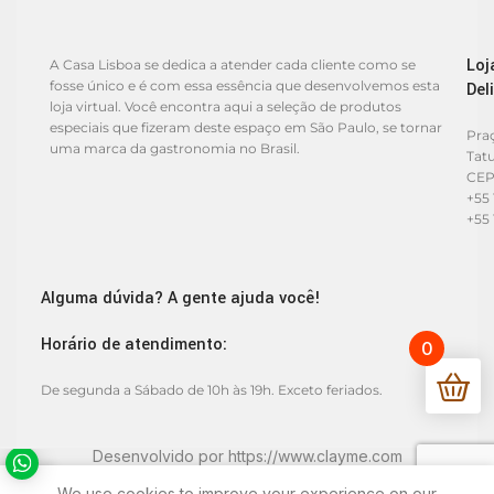
Loj
A Casa Lisboa se dedica a atender cada cliente como se
fosse único e é com essa essência que desenvolvemos esta
Del
loja virtual. Você encontra aqui a seleção de produtos
especiais que fizeram deste espaço em São Paulo, se tornar
Praç
uma marca da gastronomia no Brasil.
Tat
CEP
+55 
+55 
Alguma dúvida? A gente ajuda você!
Horário de atendimento:
0
De segunda a Sábado de 10h às 19h. Exceto feriados.
Desenvolvido por
https://www.clayme.com
We use cookies to improve your experience on our