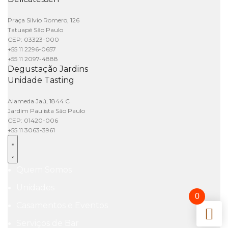
Praça Silvio Romero, 126
Tatuapé São Paulo
CEP: 03323-000
+55 11 2296-0657
+55 11 2097-4888
Degustação Jardins
Unidade Tasting
Alameda Jaú, 1844 C
Jardim Paulista São Paulo
CEP: 01420-006
+55 11 3063-3961
Quem Somos
Unidades
0
Casamentos e Eventos
Serviços de Bar