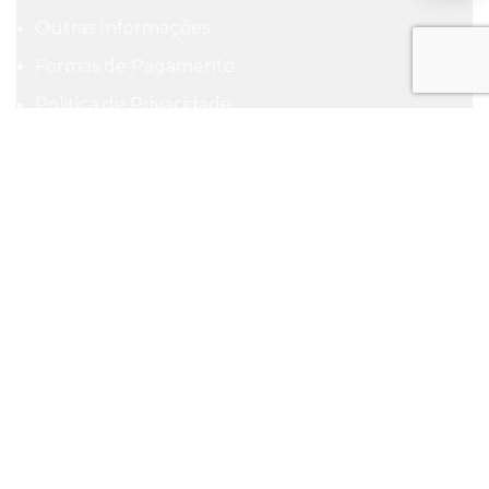
Outras Informações
Formas de Pagamento
Politica de Privacidade
Politica de Entrega
Trocas e Devoluções
Alguma dúvida? A gente ajuda você!
Horário de atendimento:
De segunda a Sábado de 10h às 19h. Exceto feriados.
Desenvolvido por
https://www.clayme.com
We use cookies to improve your experience on our website. By
browsing this website, you agree to our use of cookies.
Aceitar
Lista de Desejos