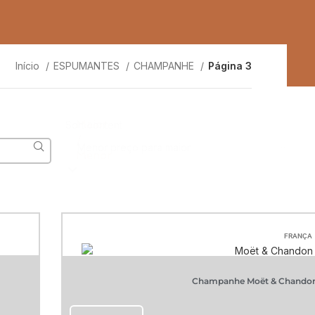
Início
ESPUMANTES
CHAMPANHE
Página 3
Maior
Sort content
/
Menor
FRANÇA
Champanhe Moët & Chandon 