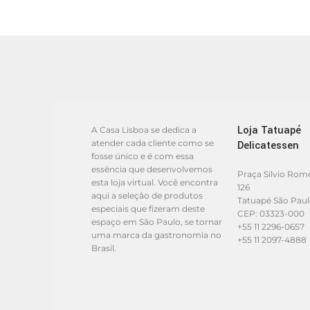
Loja Tatuapé
A Casa Lisboa se dedica a
atender cada cliente como se
Delicatessen
fosse único e é com essa
essência que desenvolvemos
Praça Silvio Rom
esta loja virtual. Você encontra
126
aqui a seleção de produtos
Tatuapé São Pau
especiais que fizeram deste
CEP: 03323-000
espaço em São Paulo, se tornar
+55 11 2296-0657
uma marca da gastronomia no
+55 11 2097-4888
Brasil.