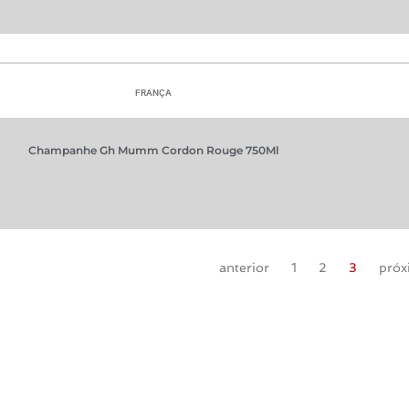
FRANÇA
Champanhe Gh Mumm Cordon Rouge 750Ml
anterior
1
2
3
próx