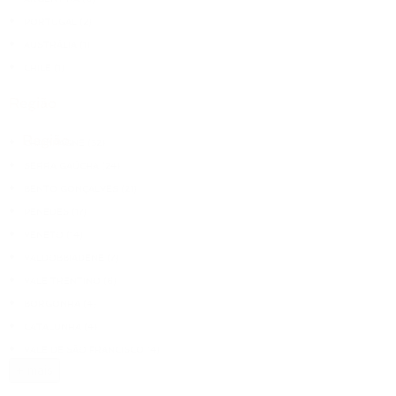
PORTUGAL
(2)
AUSTRÁLIA
(1)
CHILE
(1)
Região
Região
CHAMPAGNE
(32)
SERRA GAÚCHA
(24)
BENTO GONÇALVES
(21)
PENEDES
(17)
VENETO
(14)
VALDOBBIADENE
(7)
VALE TRENTINO
(6)
BORGONHA
(4)
CATALUNHA
(4)
VALE DE SÃO FRANCISCO
(4)
+ mais