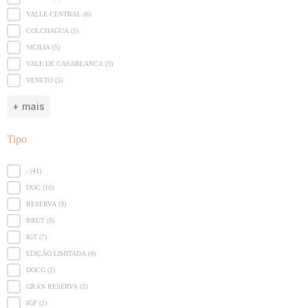
VALLE CENTRAL
(6)
COLCHAGUA
(5)
SICILIA
(5)
VALE DE CASABLANCA
(5)
VENETO
(5)
+ mais
Tipo
Tipo
-
(41)
DOC
(10)
RESERVA
(9)
BRUT
(8)
IGT
(7)
EDIÇÃO LIMITADA
(4)
DOCG
(2)
GRAN RESERVA
(2)
IGP
(2)