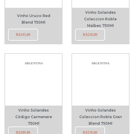
Vinho Solandes
Vinho Uruco Red
Coleccion Roble
Blend 750Ml
Malbec 750Ml
R$
195,00
R$
229,00
ARGENTINA
ARGENTINA
Vinho Solandes
Vinho Solandes
Código Carmenere
Coleccion Roble Gran
750Ml
Blend 750Ml
R$
289,00
R$
259,00