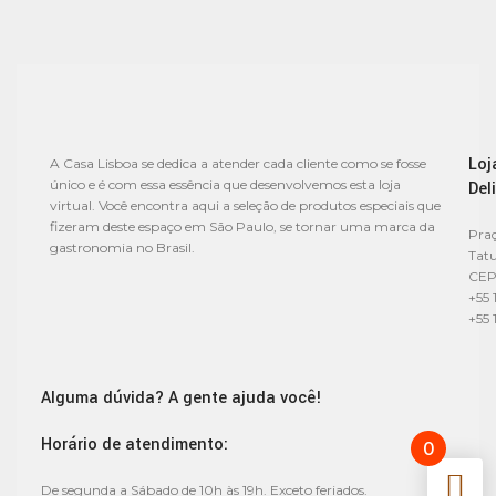
Loj
A Casa Lisboa se dedica a atender cada cliente como se fosse
único e é com essa essência que desenvolvemos esta loja
Del
virtual. Você encontra aqui a seleção de produtos especiais que
fizeram deste espaço em São Paulo, se tornar uma marca da
Praç
gastronomia no Brasil.
Tat
CEP
+55 
+55 
Alguma dúvida? A gente ajuda você!
Horário de atendimento:
0
De segunda a Sábado de 10h às 19h. Exceto feriados.