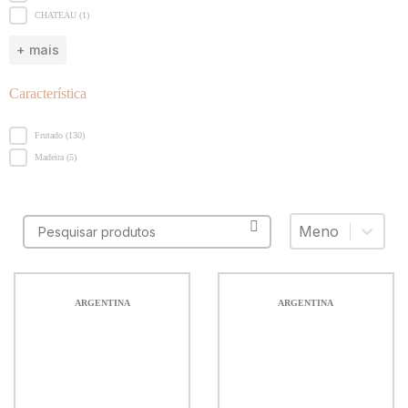
CHATEAU
(1)
+ mais
Característica
Característica
Frutado
(130)
Madeira
(5)
Sort content
Maior / Menor
ARGENTINA
ARGENTINA