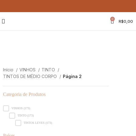
0
R$
0,00
TINTOS DE MÉDIO CORPO
TINTOS DE MÉDIO CORPO
Início
VINHOS
TINTO
TINTOS DE MÉDIO CORPO
Página 2
Categoria de Produtos
Categoria de Produtos
VINHOS
(173)
TINTO
(173)
TINTOS LEVES
(173)
Países