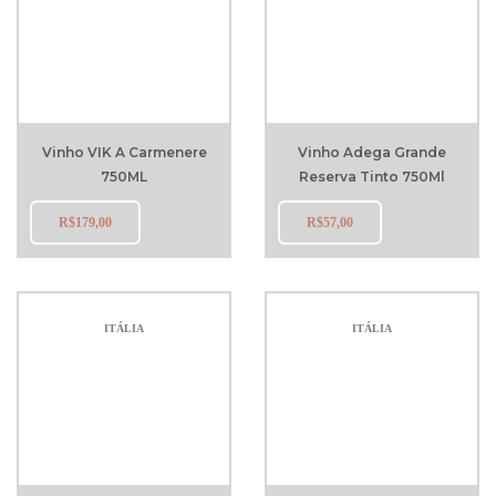
Vinho VIK A Carmenere
Vinho Adega Grande
750ML
Reserva Tinto 750Ml
R$
179,00
R$
57,00
ITÁLIA
ITÁLIA