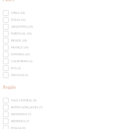
Países
CHILE
(54)
ITÁLIA
(31)
ARGENTINA
(23)
PORTUGAL
(19)
BRASIL
(18)
FRANÇA
(14)
ESPANHA
(10)
CALIFORNIA
(2)
EUA
(1)
URUGUAI
(1)
Região
Região
VALE CENTRAL
(9)
BENTO GONÇALVES
(7)
MENDONZA
(7)
MENDOZA
(7)
PUGLIA
(6)