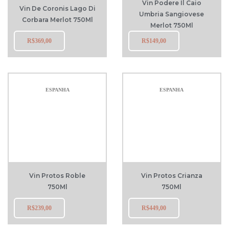
Vin Podere Il Caio
Vin De Coronis Lago Di
Umbria Sangiovese
Corbara Merlot 750Ml
Merlot 750Ml
R$
369,00
R$
149,00
ESPANHA
ESPANHA
Vin Protos Roble
Vin Protos Crianza
750Ml
750Ml
R$
239,00
R$
449,00