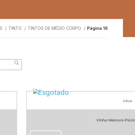
OS
TINTO
TINTOS DE MÉDIO CORPO
Página 16
Maior
Sort content
/
Menor
ITÁLIA
Vinho Memoro Piccin