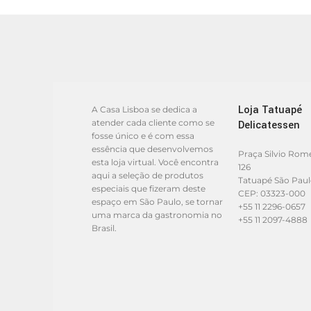
Loja Tatuapé
A Casa Lisboa se dedica a
atender cada cliente como se
Delicatessen
fosse único e é com essa
essência que desenvolvemos
Praça Silvio Rom
esta loja virtual. Você encontra
126
aqui a seleção de produtos
Tatuapé São Pau
especiais que fizeram deste
CEP: 03323-000
espaço em São Paulo, se tornar
+55 11 2296-0657
uma marca da gastronomia no
+55 11 2097-4888
Brasil.