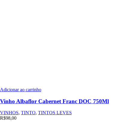
Vinho
Adicionar ao carrinho
Albaflor
Cabernet
Vinho Albaflor Cabernet Franc DOC 750Ml
Franc
DOC
VINHOS
,
TINTO
,
TINTOS LEVES
750Ml
R$
98,00
quantidade