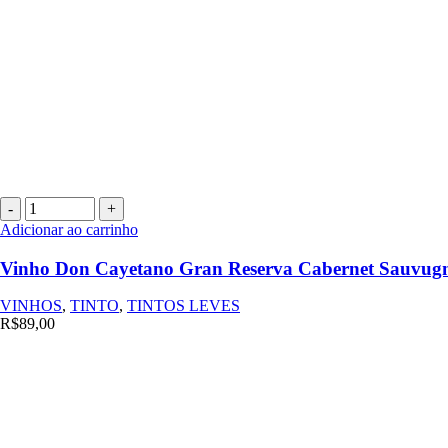
Vinho
Don
Adicionar ao carrinho
Cayetano
Gran
Vinho Don Cayetano Gran Reserva Cabernet Sauvu
Reserva
Cabernet
VINHOS
,
TINTO
,
TINTOS LEVES
Sauvugnon
R$
89,00
750ML
quantidade