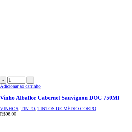
Vinho
Albaflor
Adicionar ao carrinho
Cabernet
Sauvignon
Vinho Albaflor Cabernet Sauvignon DOC 750Ml
DOC
750Ml
VINHOS
,
TINTO
,
TINTOS DE MÉDIO CORPO
quantidade
R$
98,00