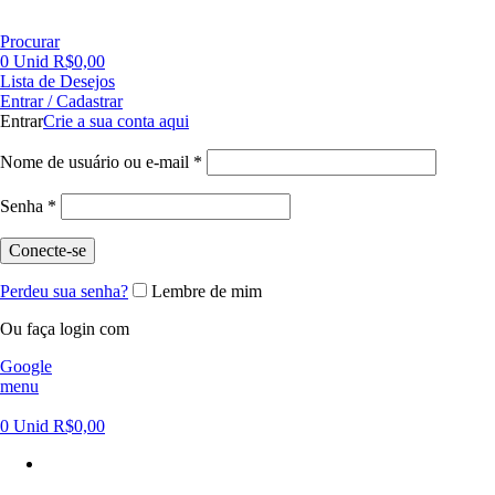
FRETE GRÁTIS PARA CIDADE DE SÃO PAULO NAS COMPRAS ACIMA DE R$ 500,00 - TEL 55 11
Procurar
0
Unid
R$
0,00
Lista de Desejos
Entrar / Cadastrar
Entrar
Crie a sua conta aqui
Nome de usuário ou e-mail
*
Senha
*
Conecte-se
Perdeu sua senha?
Lembre de mim
Ou faça login com
Google
menu
0
Unid
R$
0,00