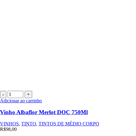
Vinho
Albaflor
Adicionar ao carrinho
Merlot
DOC
Vinho Albaflor Merlot DOC 750Ml
750Ml
quantidade
VINHOS
,
TINTO
,
TINTOS DE MÉDIO CORPO
R$
98,00