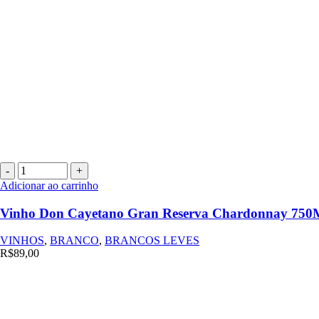
Vinho
Don
Adicionar ao carrinho
Cayetano
Gran
Vinho Don Cayetano Gran Reserva Chardonnay 75
Reserva
Chardonnay
VINHOS
,
BRANCO
,
BRANCOS LEVES
750ML
R$
89,00
quantidade