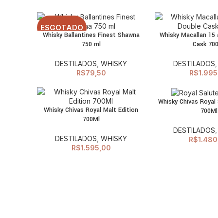
ESGOTADO
Whisky Ballantines Finest Shawna
Whisky Macallan 15
LEIA MAIS
ADI
750 ml
Cask 70
C
DESTILADOS
,
WHISKY
DESTILADOS
R$
79,50
R$
1.995
Whisky Chivas Royal
ADI
Whisky Chivas Royal Malt Edition
700Ml
ADICIONAR AO
C
700Ml
CARRINHO
DESTILADOS
DESTILADOS
,
WHISKY
R$
1.480
R$
1.595,00