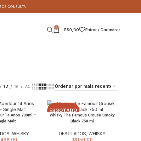
S SOB CONSULTA
0
R$
0,00
Entrar / Cadastrar
12
18
24
ESGOTADO
our 14 Anos 700ml –
Whisky The Famous Grouse Smoky
LEIA MAIS
ADICIONAR AO
ngle Malt
Black 750 ml
CARRINHO
ADOS
,
WHISKY
DESTILADOS
,
WHISKY
$
498,00
R$
159,00