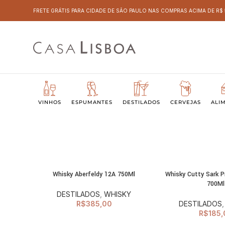
FRETE GRÁTIS PARA CIDADE DE SÃO PAULO NAS COMPRAS ACIMA DE R$
VINHOS
ESPUMANTES
DESTILADOS
CERVEJAS
ALI
Whisky Aberfeldy 12A 750Ml
Whisky Cutty Sark Pr
ADICIONAR AO
ADI
700Ml
CARRINHO
C
DESTILADOS
,
WHISKY
R$
385,00
DESTILADOS
R$
185,