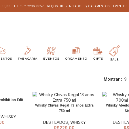
 500,00 - TEL 55 11 2296-0657 PREÇOS DIFERENCIADOS P/ CASAMENTOS E EVENTO
MENTOS
TABACARIA
EVENTOS
ORÇAMENTO
GIFTS
SALE
Mostrar
9
ohibition Edit
CIONAR AO
Whisky Chivas Regal 13 anos Extra
Whisky Aberl
ARRINHO
ADICIONAR AO
750 ml
Si
CARRINHO
,
WHISKY
00
DESTILADOS
,
WHISKY
DESTIL
R$
229,00
R