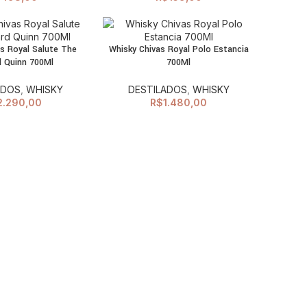
s Royal Salute The
Whisky Chivas Royal Polo Estancia
AO CARRINHO
ADICIONAR AO
d Quinn 700Ml
700Ml
CARRINHO
ADOS
,
WHISKY
DESTILADOS
,
WHISKY
2.290,00
R$
1.480,00