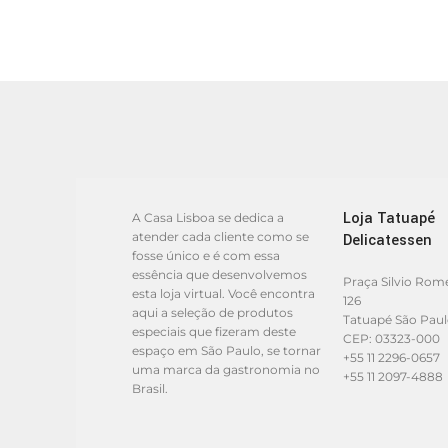
Loja Tatuapé
A Casa Lisboa se dedica a
atender cada cliente como se
Delicatessen
fosse único e é com essa
essência que desenvolvemos
Praça Silvio Rom
esta loja virtual. Você encontra
126
aqui a seleção de produtos
Tatuapé São Pau
especiais que fizeram deste
CEP: 03323-000
espaço em São Paulo, se tornar
+55 11 2296-0657
uma marca da gastronomia no
+55 11 2097-4888
Brasil.