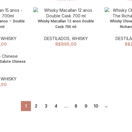
 anos – Double
Whisky Macallan 12 anos Double
Whisky Chiva
ADICIONAR 
CIONAR AO
ADICIONAR AO
0ml
Cask 700 ml
Richar
ARRINHO
CARRINHO
,
WHISKY
DESTILADOS
,
WHISKY
DESTIL
,00
R$
995,00
R$
 Salute Chinese
CIONAR AO
ARRINHO
,
WHISKY
,00
1
2
3
4
…
8
9
10
→