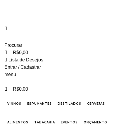
0
0
FRETE GRÁTIS PARA CIDADE DE SÃO PAULO NAS COMPRAS ACIMA DE R$ 500,00 -
TEL 55 11 2296-0657 PREÇOS DIFERENCIADOS P/ CASAMENTOS E EVENTOS SOB
CONSULTA
Procurar
R$
0,00
Lista de Desejos
Entrar / Cadastrar
menu
R$
0,00
VINHOS
ESPUMANTES
DESTILADOS
CERVEJAS
ALIMENTOS
TABACARIA
EVENTOS
ORÇAMENTO