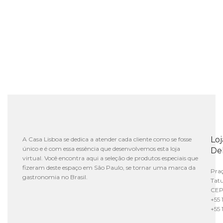
Lo
A Casa Lisboa se dedica a atender cada cliente como se fosse
único e é com essa essência que desenvolvemos esta loja
De
virtual. Você encontra aqui a seleção de produtos especiais que
fizeram deste espaço em São Paulo, se tornar uma marca da
Praç
gastronomia no Brasil.
Tat
CEP
+55 
+55 