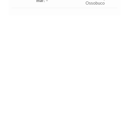
mar:
–
Ossobuco