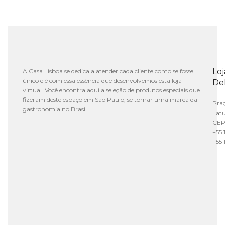
Lo
A Casa Lisboa se dedica a atender cada cliente como se fosse
único e é com essa essência que desenvolvemos esta loja
De
virtual. Você encontra aqui a seleção de produtos especiais que
fizeram deste espaço em São Paulo, se tornar uma marca da
Praç
gastronomia no Brasil.
Tat
CEP
+55 
+55 