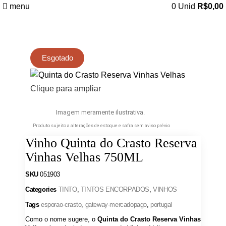
menu
0
Unid
R$
0,00
Esgotado
Clique para ampliar
Imagem meramente ilustrativa.
Produto sujeito a alterações de estoque e safra sem aviso prévio
Vinho Quinta do Crasto Reserva
Vinhas Velhas 750ML
SKU
051903
Categories
TINTO
,
TINTOS ENCORPADOS
,
VINHOS
Tags
esporao-crasto
,
gateway-mercadopago
,
portugal
Como o nome sugere, o
Quinta do Crasto Reserva Vinhas