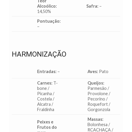
Teor
Alcoólico:
Safra:
–
14,50%
Pontuação:
–
HARMONIZAÇÃO
Entradas:
–
Aves:
Pato
Carnes:
T-
Queijos:
bone /
Parmesão /
Picanha /
Provolone /
Costela /
Pecorino /
Alcatra /
Roquefort /
Fraldinha
Gorgonzola
Massas:
Peixes e
Bolonhesa /
Frutos do
RCACHAÇA /