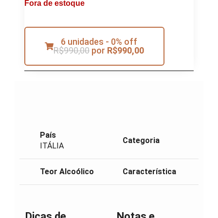
Fora de estoque
6 unidades - 0% off
R$
990,00
por
R$
990,00
País
Categoria
ITÁLIA
Teor Alcoólico
Característica
Dicas de
Notas e