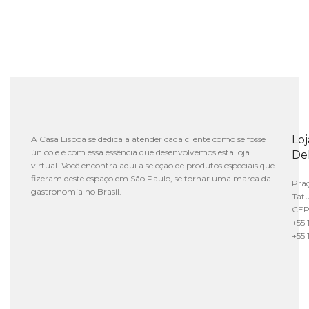
Lo
A Casa Lisboa se dedica a atender cada cliente como se fosse
único e é com essa essência que desenvolvemos esta loja
De
virtual. Você encontra aqui a seleção de produtos especiais que
fizeram deste espaço em São Paulo, se tornar uma marca da
Praç
gastronomia no Brasil.
Tat
CEP
+55 
+55 