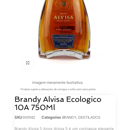
Clique para ampliar
Imagem meramente ilustrativa.
Produto sujeito a alterações de estoque e safra sem aviso prévio
Brandy Alvisa Ecologico
10A 750Ml
SKU
000142
Categories
BRANDY
,
DESTILADOS
Brandy Alvisa 5 Anos Alvisa 5 é um conhaque elegante