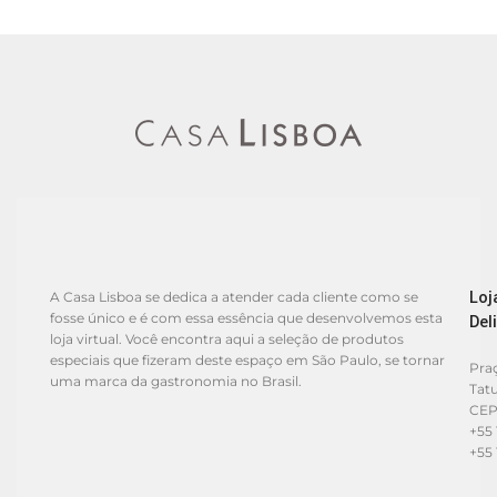
Loj
A Casa Lisboa se dedica a atender cada cliente como se
fosse único e é com essa essência que desenvolvemos esta
Del
loja virtual. Você encontra aqui a seleção de produtos
especiais que fizeram deste espaço em São Paulo, se tornar
Praç
uma marca da gastronomia no Brasil.
Tat
CEP
+55 
+55 