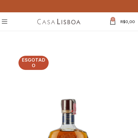
0
R$
0,00
ESGOTAD
O