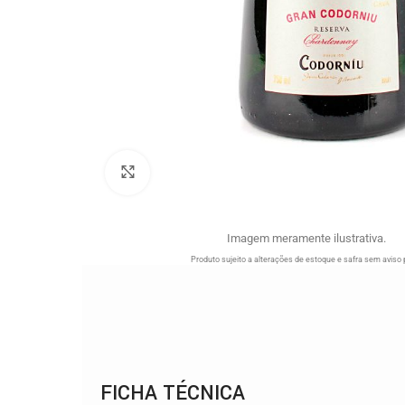
Clique para ampliar
Imagem meramente ilustrativa.
Produto sujeito a alterações de estoque e safra sem aviso 
FICHA TÉCNICA