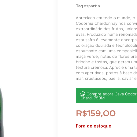
Tag
espanha
Apreciado em todo o mundo, o
Codornìu Chardonnay nos convi
extraordinário das frutas, unid
uvas. Produzido numa renomada 
esta safra é levemente encorp
coloração dourada e teor alcoó
espumante com uma composição
maçã verde, notas de flores bra
brioche e tostas, que geram um
textura cremosa. Aprecie uma t
com aperitivos, pratos à base d
mar, crustáceos, paella, caviar e
Compre agora Cava Codor
Chard. 750Ml
R$
159,00
Fora de estoque