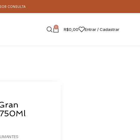
S SOB CONSULTA
0
R$
0,00
Entrar / Cadastrar
 Gran
 750Ml
PUMANTES