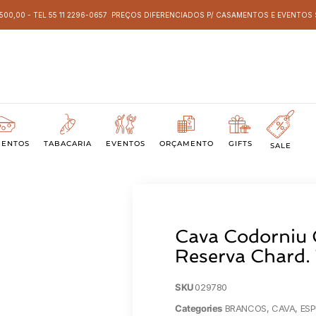
 500,00 - TEL 55 11 2296-0657 PREÇOS DIFERENCIADOS P/ CASAMENTOS E EVENTO
MENTOS
TABACARIA
EVENTOS
ORÇAMENTO
GIFTS
SALE
Cava Codorniu
Reserva Chard.
SKU
029780
Categories
BRANCOS
,
CAVA
,
ES