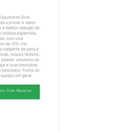
 Espumante Gran
da a provar o sabor
os a melhor seleção de
vinícola espanhola,
ada, com uma
lico de 12%. Um
 elegante de pera e
ncas, toques lácticos,
 paladar volumoso de
aça e suas borbulhas
e pescados, frutos do
 queijos em geral.
niu Gran Reserva