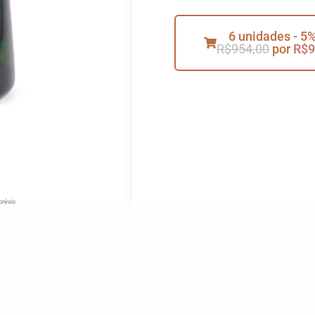
6 unidades - 5%
R$
954,00
por
R$
9
prévio