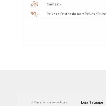
Carnes:
–
Peixes e Frutos do mar:
Peixes / Frut
Loja Tatuapé
A Casa Lisboa se dedica a