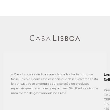
Loj
A Casa Lisboa se dedica a atender cada cliente como se
fosse único e é com essa essência que desenvolvemos esta
Del
loja virtual. Você encontra aqui a seleção de produtos
especiais que fizeram deste espaço em São Paulo, se tornar
Praç
uma marca da gastronomia no Brasil.
Tat
CEP
+55 
+55 