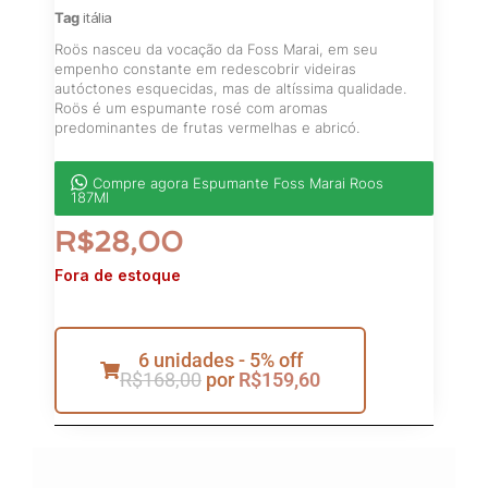
Tag
itália
Roös nasceu da vocação da Foss Marai, em seu
empenho constante em redescobrir videiras
autóctones esquecidas, mas de altíssima qualidade.
Roös é um espumante rosé com aromas
predominantes de frutas vermelhas e abricó.
Compre agora Espumante Foss Marai Roos
187Ml
R$
28,00
Fora de estoque
6 unidades - 5% off
R$
168,00
por
R$
159,60