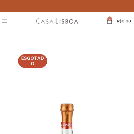
0
R$
0,00
ESGOTAD
O