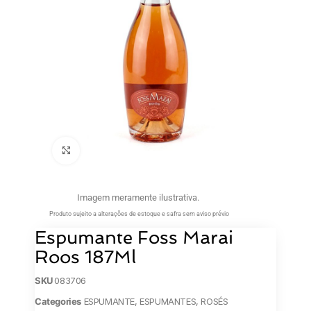
Clique para ampliar
Imagem meramente ilustrativa.
Produto sujeito a alterações de estoque e safra sem aviso prévio
Espumante Foss Marai
Roos 187Ml
SKU
083706
Categories
ESPUMANTE
,
ESPUMANTES
,
ROSÉS