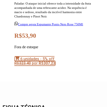
Paladar: O ataque inicial oferece toda a intensidade da fruta
acompanhada de uma refrescante acidez. Na sequência é
macio e sedoso, resultado da incrível harmonia entre
Chardonnay e Pinot Noir.
Compre agora Espumante Ponto Nero Rose 750Ml
R$
53,90
Fora de estoque
6 unidades - 5% off
R$
323,40
por
R$
307,23