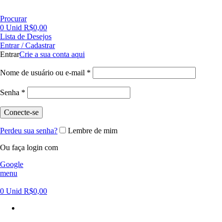
FRETE GRÁTIS PARA CIDADE DE SÃO PAULO NAS COMPRAS ACIMA DE R$ 500,00 - TEL 55 11
Procurar
0
Unid
R$
0,00
Lista de Desejos
Entrar / Cadastrar
Entrar
Crie a sua conta aqui
Nome de usuário ou e-mail
*
Senha
*
Conecte-se
Perdeu sua senha?
Lembre de mim
Ou faça login com
Google
menu
0
Unid
R$
0,00