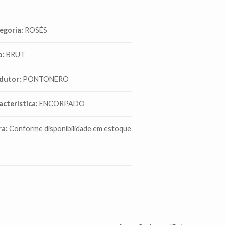
egoria:
ROSÉS
o:
BRUT
dutor:
PONTONERO
acterística:
ENCORPADO
ra:
Conforme disponibilidade em estoque