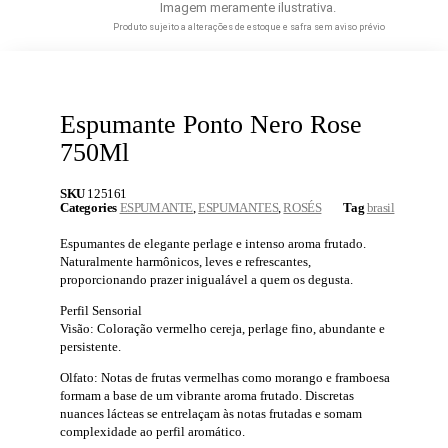
Imagem meramente ilustrativa.
Produto sujeito a alterações de estoque e safra sem aviso prévio
Espumante Ponto Nero Rose
750Ml
SKU
125161
Categories
ESPUMANTE
,
ESPUMANTES
,
ROSÉS
Tag
brasil
Espumantes de elegante perlage e intenso aroma frutado.
Naturalmente harmônicos, leves e refrescantes,
proporcionando prazer inigualável a quem os degusta.
Perfil Sensorial
Visão: Coloração vermelho cereja, perlage fino, abundante e
persistente.
Olfato: Notas de frutas vermelhas como morango e framboesa
formam a base de um vibrante aroma frutado. Discretas
nuances lácteas se entrelaçam às notas frutadas e somam
complexidade ao perfil aromático.